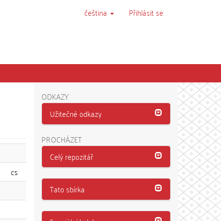
čeština
Přihlásit se
ODKAZY
Užitečné odkazy
PROCHÁZET
Celý repozitář
cs
Tato sbírka