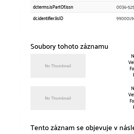
dcterms.isPartOf.issn
0036-52
dc.identifier.lisID
9900019
Soubory tohoto záznamu
N
Vel
Fo
N
Vel
Fo
Tento záznam se objevuje v násle