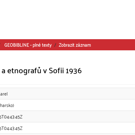
GEOBIBLINE - plné texty
Zobrazit záznam
 a etnografů v Sofii 1936
arel
lharsko)
25T04:43:45Z
25T04:43:45Z