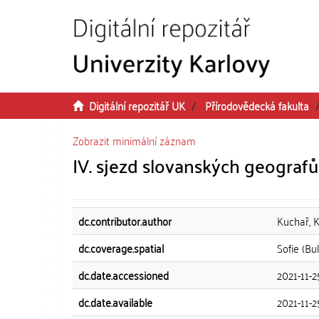
Přeskočit na obsah
Digitální repozitář UK
Přírodovědecká fakulta
Zobrazit minimální záznam
IV. sjezd slovanských geografů
dc.contributor.author
Kuchař, K
dc.coverage.spatial
Sofie (Bu
dc.date.accessioned
2021-11-
dc.date.available
2021-11-