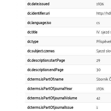
dc.date.issued
1936
dc.identifier.uri
http://hd
dc.language.iso
cs
dc.title
IV. sjezd
dc.type
Příspěve
dc.subject.czenas
Sjezd slo
dc.description.startPage
29
dc.description.endPage
30
dcterms.isPartOf.name
Sborník 
dcterms.isPartOf.journalYear
1936
dcterms.isPartOf.journalVolume
42
dcterms.isPartOf.journalIssue
1