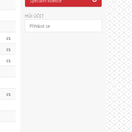
Speciální kolekce
MŮJ ÚČET
Přihlásit se
cs
cs
cs
cs