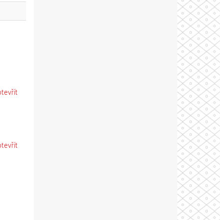
otevřít
otevřít