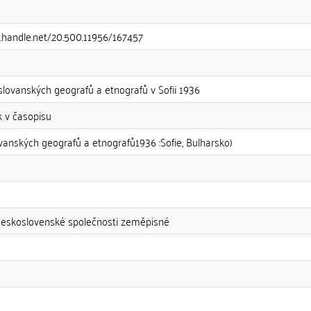
l.handle.net/20.500.11956/167457
 slovanských geografů a etnografů v Sofii 1936
k v časopisu
vanských geografů a etnografů1936 :Sofie, Bulharsko)
Československé společnosti zeměpisné