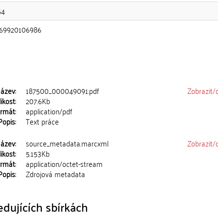
54
69920106986
ázev:
187500_000049091.pdf
Zobrazit/
ikost:
207.6Kb
rmát:
application/pdf
Popis:
Text práce
ázev:
source_metadata.marcxml
Zobrazit/
ikost:
5.153Kb
rmát:
application/octet-stream
Popis:
Zdrojová metadata
dujících sbírkách