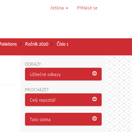
čeština
Přihlásit se
Relations
Ročník 2020
Číslo 1
ODKAZY
Užitečné odkazy
PROCHÁZET
Celý repozitář
Tato sbírka