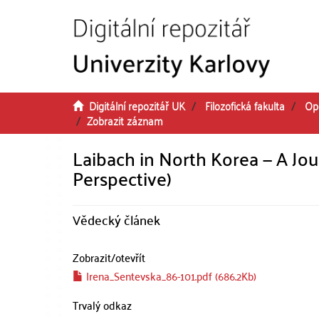
Přeskočit na obsah
Digitální repozitář UK
Filozofická fakulta
Op
Zobrazit záznam
Laibach in North Korea — A Jou
Perspective)
Vědecký článek
Zobrazit/
otevřít
Irena_Sentevska_86-101.pdf (686.2Kb)
Trvalý odkaz