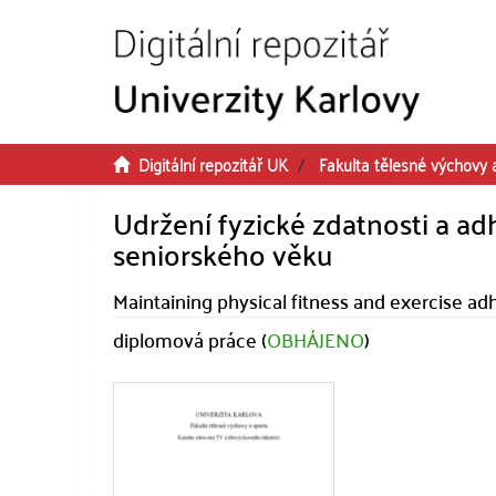
Přeskočit na obsah
Digitální repozitář UK
Fakulta tělesné výchovy 
Udržení fyzické zdatnosti a a
seniorského věku
Maintaining physical fitness and exercise a
diplomová práce (
OBHÁJENO
)