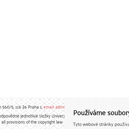
h 560/5, 116 36 Praha 1;
email: admin-repozitar [at] cuni.cz
Používáme soubor
povědné jednotlivé složky Univerzity Karlovy. / Each constituent
all provisions of the copyright law.
Tyto webové stránky používaj