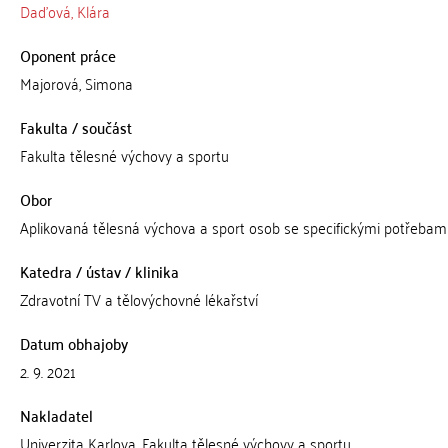
Daďová, Klára
Oponent práce
Majorová, Simona
Fakulta / součást
Fakulta tělesné výchovy a sportu
Obor
Aplikovaná tělesná výchova a sport osob se specifickými potřebam
Katedra / ústav / klinika
Zdravotní TV a tělovýchovné lékařství
Datum obhajoby
2. 9. 2021
Nakladatel
Univerzita Karlova, Fakulta tělesné výchovy a sportu