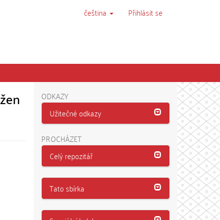
čeština
Přihlásit se
 žen
ODKAZY
Užitečné odkazy
PROCHÁZET
Celý repozitář
Tato sbírka