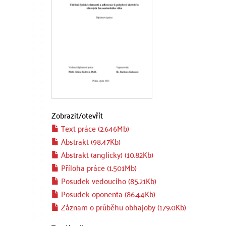
Zobrazit/
otevřít
Text práce (2.646Mb)
Abstrakt (98.47Kb)
Abstrakt (anglicky) (10.82Kb)
Příloha práce (1.501Mb)
Posudek vedoucího (85.21Kb)
Posudek oponenta (86.44Kb)
Záznam o průběhu obhajoby (179.0Kb)