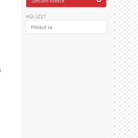
Speciální kolekce
MŮJ ÚČET
Přihlásit se
i