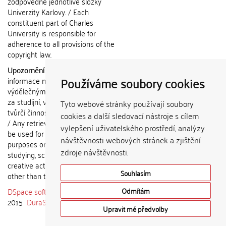
zodpovědné jednotlivé složky
Univerzity Karlovy. / Each
constituent part of Charles
University is responsible for
adherence to all provisions of the
copyright law.
Upozornění / Notice:
Získané
Používáme soubory cookies
informace nemohou být použity k
výdělečným účelům nebo vydávány
za studijní, vědeckou nebo jinou
Tyto webové stránky používají soubory
tvůrčí činnost jiné osoby než autora.
cookies a další sledovací nástroje s cílem
/ Any retrieved information shall not
vylepšení uživatelského prostředí, analýzy
be used for any commercial
návštěvnosti webových stránek a zjištění
purposes or claimed as results of
zdroje návštěvnosti.
studying, scientific or any other
creative activities of any person
Souhlasím
other than the author.
DSpace software
copyright © 2002-
Odmítám
2015
DuraSpace
Upravit mé předvolby