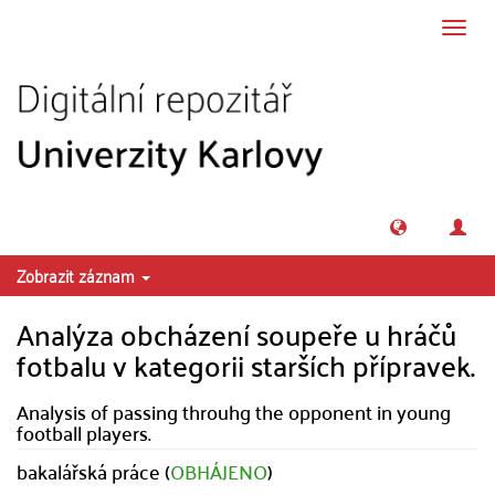
Přeskočit na obsah
Přepn
navig
Zobrazit záznam
Analýza obcházení soupeře u hráčů
fotbalu v kategorii starších přípravek.
Analysis of passing throuhg the opponent in young
football players.
bakalářská práce (
OBHÁJENO
)