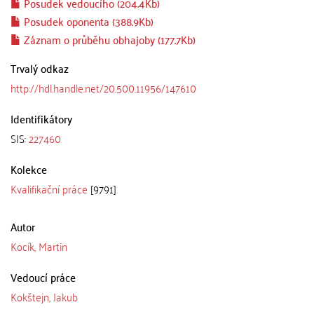
Posudek vedoucího (204.4Kb)
Posudek oponenta (388.9Kb)
Záznam o průběhu obhajoby (177.7Kb)
Trvalý odkaz
http://hdl.handle.net/20.500.11956/147610
Identifikátory
SIS:
227460
Kolekce
Kvalifikační práce
[9791]
Autor
Kocík, Martin
Vedoucí práce
Kokštejn, Jakub