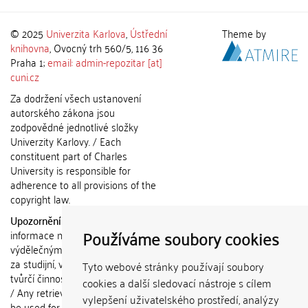
© 2025
Univerzita Karlova
,
Ústřední
Theme by
knihovna
, Ovocný trh 560/5, 116 36
Praha 1;
email: admin-repozitar [at]
cuni.cz
Za dodržení všech ustanovení
autorského zákona jsou
zodpovědné jednotlivé složky
Univerzity Karlovy. / Each
constituent part of Charles
University is responsible for
adherence to all provisions of the
copyright law.
Upozornění / Notice:
Získané
Používáme soubory cookies
informace nemohou být použity k
výdělečným účelům nebo vydávány
za studijní, vědeckou nebo jinou
Tyto webové stránky používají soubory
tvůrčí činnost jiné osoby než autora.
cookies a další sledovací nástroje s cílem
/ Any retrieved information shall not
vylepšení uživatelského prostředí, analýzy
be used for any commercial