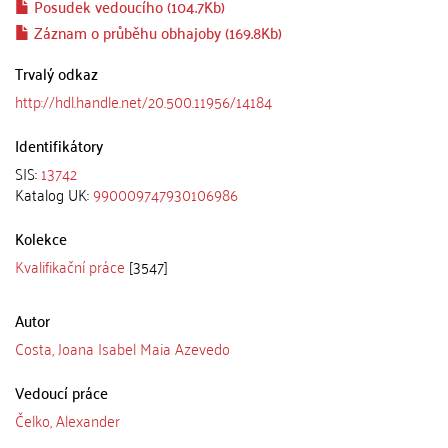
Posudek vedoucího (104.7Kb)
Záznam o průběhu obhajoby (169.8Kb)
Trvalý odkaz
http://hdl.handle.net/20.500.11956/14184
Identifikátory
SIS:
13742
Katalog UK:
990009747930106986
Kolekce
Kvalifikační práce
[3547]
Autor
Costa, Joana Isabel Maia Azevedo
Vedoucí práce
Čelko, Alexander