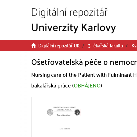
Přeskočit na obsah
Digitální repozitář UK
3. lékařská fakulta
Kv
Ošetřovatelská péče o nemocno
Nursing care of the Patient with Fulminant H
bakalářská práce (
OBHÁJENO
)