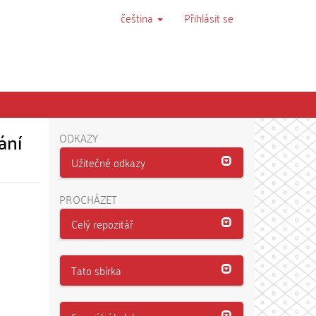
čeština
Přihlásit se
ání
ODKAZY
Užitečné odkazy
PROCHÁZET
Celý repozitář
Tato sbírka