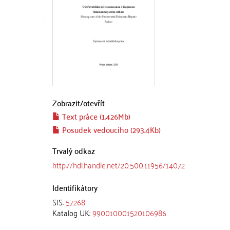
Zobrazit/
otevřít
Text práce (1.426Mb)
Posudek vedoucího (293.4Kb)
Trvalý odkaz
http://hdl.handle.net/20.500.11956/14072
Identifikátory
SIS:
57268
Katalog UK:
990010001520106986