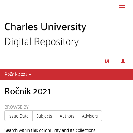
Skip to main content
Toggl
navig
Ročník 2021
Ročník 2021
BROWSE BY
Issue Date
Subjects
Authors
Advisors
Search within this community and its collections: