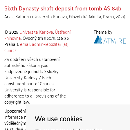
Sixth Dynasty shaft deposit from tomb AS 84b
Arias, Katarína
(
Univerzita Karlova, Filozofická fakulta
,
Praha
,
2021
)
© 2025
Univerzita Karlova
,
Ústřední
Theme by
knihovna
, Ovocný trh 560/5, 116 36
Praha 1;
email: admin-repozitar [at]
cuni.cz
Za dodržení všech ustanovení
autorského zákona jsou
zodpovědné jednotlivé složky
Univerzity Karlovy. / Each
constituent part of Charles
University is responsible for
adherence to all provisions of the
copyright law.
Upozornění / Notice:
Získané
We use cookies
informace nemohou být použity k
výdělečným účelům nebo vydávány
za studijní, vědeckou nebo jinou