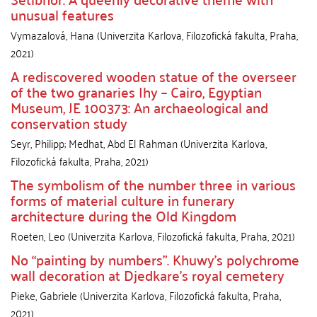
unusual features
Vymazalová, Hana
(
Univerzita Karlova, Filozofická fakulta
,
Praha
,
2021
)
A rediscovered wooden statue of the overseer
of the two granaries Ihy – Cairo, Egyptian
Museum, JE 100373: An archaeological and
conservation study
Seyr, Philipp
;
Medhat, Abd El Rahman
(
Univerzita Karlova,
Filozofická fakulta
,
Praha
,
2021
)
The symbolism of the number three in various
forms of material culture in funerary
architecture during the Old Kingdom
Roeten, Leo
(
Univerzita Karlova, Filozofická fakulta
,
Praha
,
2021
)
No “painting by numbers”. Khuwy’s polychrome
wall decoration at Djedkare’s royal cemetery
Pieke, Gabriele
(
Univerzita Karlova, Filozofická fakulta
,
Praha
,
2021
)