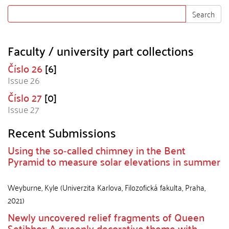
Search
Faculty / university part collections
Číslo 26
[6]
Issue 26
Číslo 27
[0]
Issue 27
Recent Submissions
Using the so‑called chimney in the Bent
Pyramid to measure solar elevations in summer
Weyburne, Kyle
(
Univerzita Karlova, Filozofická fakulta
,
Praha
,
2021
)
Newly uncovered relief fragments of Queen
Setibhor: A queenly decorative theme with