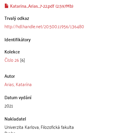
Katarina_Arias_7-22.pdf (2.597Mb)
Trvalý odkaz
http://hdl.handle.net/20.500.11956/136480
Identifikátory
Kolekce
Číslo 26
[6]
Autor
Arias, Katarína
Datum vydání
2021
Nakladatel
Univerzita Karlova, Filozofická fakulta