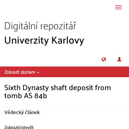
Přeskočit na obsah
Přepn
navig
Zobrazit záznam
Sixth Dynasty shaft deposit from
tomb AS 84b
Vědecký článek
Zobrazit/
otevřít