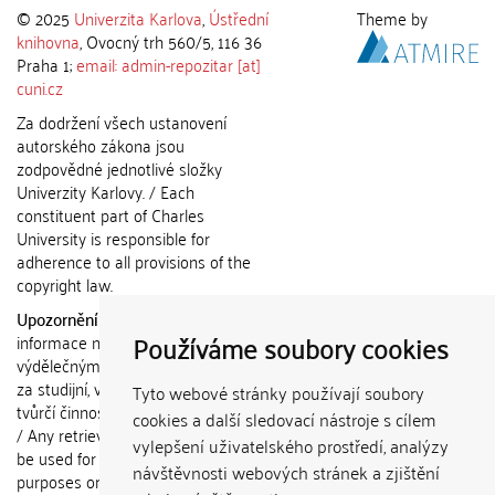
© 2025
Univerzita Karlova
,
Ústřední
Theme by
knihovna
, Ovocný trh 560/5, 116 36
Praha 1;
email: admin-repozitar [at]
cuni.cz
Za dodržení všech ustanovení
autorského zákona jsou
zodpovědné jednotlivé složky
Univerzity Karlovy. / Each
constituent part of Charles
University is responsible for
adherence to all provisions of the
copyright law.
Upozornění / Notice:
Získané
Používáme soubory cookies
informace nemohou být použity k
výdělečným účelům nebo vydávány
za studijní, vědeckou nebo jinou
Tyto webové stránky používají soubory
tvůrčí činnost jiné osoby než autora.
cookies a další sledovací nástroje s cílem
/ Any retrieved information shall not
vylepšení uživatelského prostředí, analýzy
be used for any commercial
návštěvnosti webových stránek a zjištění
purposes or claimed as results of