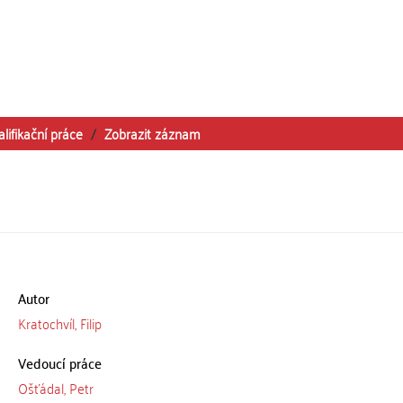
alifikační práce
Zobrazit záznam
Autor
Kratochvíl, Filip
Vedoucí práce
Ošťádal, Petr