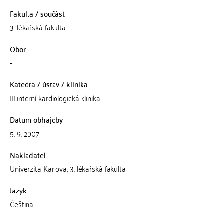
Fakulta / součást
3. lékařská fakulta
Obor
-
Katedra / ústav / klinika
III.interní-kardiologická klinika
Datum obhajoby
5. 9. 2007
Nakladatel
Univerzita Karlova, 3. lékařská fakulta
Jazyk
Čeština