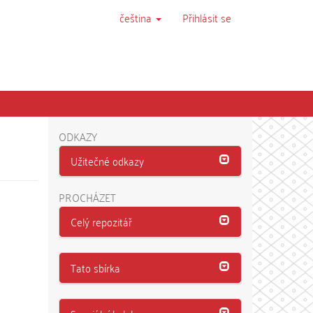
čeština
Přihlásit se
ODKAZY
Užitečné odkazy
PROCHÁZET
Celý repozitář
Tato sbírka