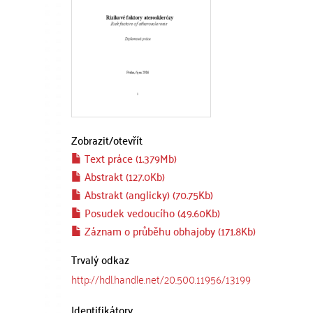
Zobrazit/
otevřít
Text práce (1.379Mb)
Abstrakt (127.0Kb)
Abstrakt (anglicky) (70.75Kb)
Posudek vedoucího (49.60Kb)
Záznam o průběhu obhajoby (171.8Kb)
Trvalý odkaz
http://hdl.handle.net/20.500.11956/13199
Identifikátory