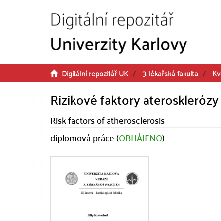
Přeskočit na obsah
Digitální repozitář UK
3. lékařská fakulta
Kv
Rizikové faktory aterosklerózy
Risk factors of atherosclerosis
diplomová práce (
OBHÁJENO
)