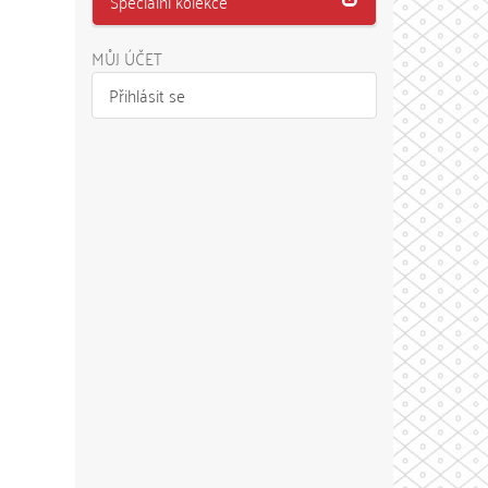
Speciální kolekce
MŮJ ÚČET
Přihlásit se