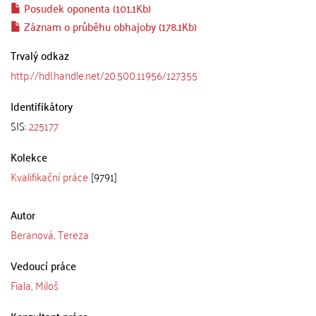
Posudek oponenta (101.1Kb)
Záznam o průběhu obhajoby (178.1Kb)
Trvalý odkaz
http://hdl.handle.net/20.500.11956/127355
Identifikátory
SIS:
225177
Kolekce
Kvalifikační práce
[9791]
Autor
Beranová, Tereza
Vedoucí práce
Fiala, Miloš