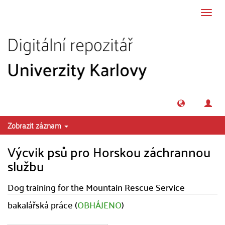
Přeskočit na obsah
Přepn
navig
Zobrazit záznam
Výcvik psů pro Horskou záchrannou
službu
Dog training for the Mountain Rescue Service
bakalářská práce (
OBHÁJENO
)