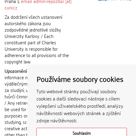
Praha 1;
email: admin-repozitar [at]
cuni.cz
Za dodržení všech ustanovení
autorského zákona jsou
zodpovědné jednotlivé složky
Univerzity Karlovy. / Each
constituent part of Charles
University is responsible for
adherence to all provisions of the
copyright law.
Upozornění / Notice:
Získané
Používáme soubory cookies
informace nemohou být použity k
výdělečným účelům nebo vydávány
za studijní, vědeckou nebo jinou
Tyto webové stránky používají soubory
tvůrčí činnost jiné osoby než autora.
cookies a další sledovací nástroje s cílem
/ Any retrieved information shall not
vylepšení uživatelského prostředí, analýzy
be used for any commercial
návštěvnosti webových stránek a zjištění
purposes or claimed as results of
zdroje návštěvnosti.
studying, scientific or any other
creative activities of any person
Souhlasím
other than the author.