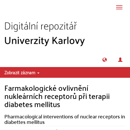
Přeskočit na obsah
Přepn
navig
Zobrazit záznam
Farmakologické ovlivnění
nukleárních receptorů při terapii
diabetes mellitus
Pharmacological interventions of nuclear receptors in
diabettes mellitus