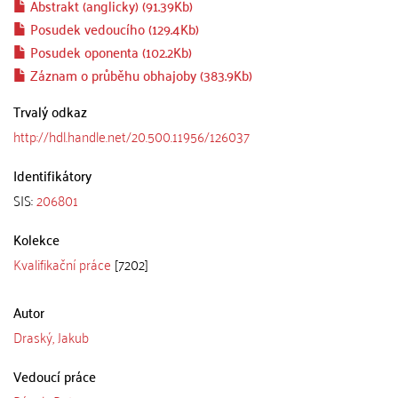
Abstrakt (anglicky) (91.39Kb)
Posudek vedoucího (129.4Kb)
Posudek oponenta (102.2Kb)
Záznam o průběhu obhajoby (383.9Kb)
Trvalý odkaz
http://hdl.handle.net/20.500.11956/126037
Identifikátory
SIS:
206801
Kolekce
Kvalifikační práce
[7202]
Autor
Draský, Jakub
Vedoucí práce