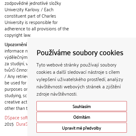
zodpovědné jednotlivé složky
Univerzity Karlovy. / Each
constituent part of Charles
University is responsible for
adherence to all provisions of the
copyright law.
Upozornění / Notice:
Získané
Používáme soubory cookies
informace nemohou být použity k
výdělečným účelům nebo vydávány
za studijní, vědeckou nebo jinou
Tyto webové stránky používají soubory
tvůrčí činnost jiné osoby než autora.
cookies a další sledovací nástroje s cílem
/ Any retrieved information shall not
vylepšení uživatelského prostředí, analýzy
be used for any commercial
návštěvnosti webových stránek a zjištění
purposes or claimed as results of
zdroje návštěvnosti.
studying, scientific or any other
creative activities of any person
Souhlasím
other than the author.
DSpace software
copyright © 2002-
Odmítám
2015
DuraSpace
Upravit mé předvolby