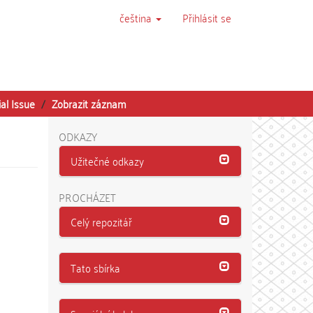
čeština
Přihlásit se
al Issue
Zobrazit záznam
ODKAZY
Užitečné odkazy
PROCHÁZET
Celý repozitář
Tato sbírka