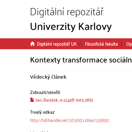
Přeskočit na obsah
Digitální repozitář UK
Filozofická fakulta
Op
Kontexty transformace sociální 
Vědecký článek
Zobrazit/
otevřít
Jan_Randak_9-22.pdf (665.3Kb)
Trvalý odkaz
http://hdl.handle.net/20.500.11956/125830