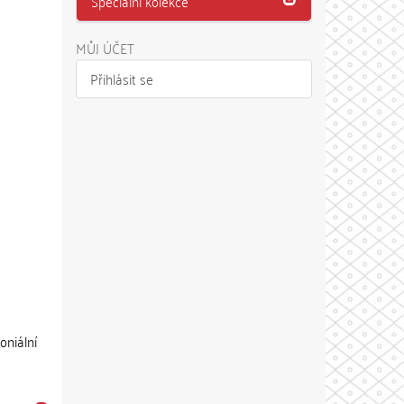
Speciální kolekce
MŮJ ÚČET
Přihlásit se
oniální