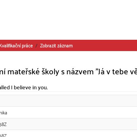
Kvalifikační práce
Zobrazit záznam
ní mateřské školy s názvem "Já v tebe v
led I believe in you.
nika
:58Z
:58Z