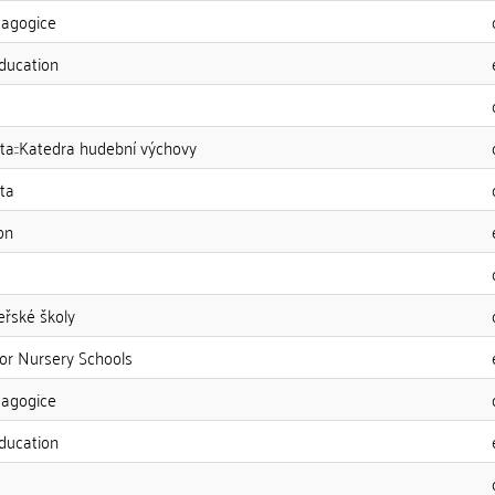
dagogice
Education
ta::Katedra hudební výchovy
ta
on
eřské školy
for Nursery Schools
dagogice
Education