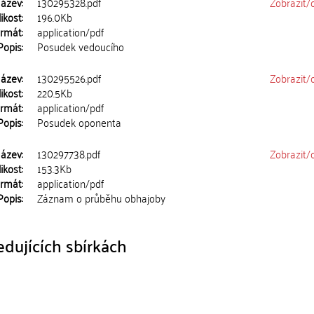
ázev:
130295328.pdf
Zobrazit/
ikost:
196.0Kb
rmát:
application/pdf
Popis:
Posudek vedoucího
ázev:
130295526.pdf
Zobrazit/
ikost:
220.5Kb
rmát:
application/pdf
Popis:
Posudek oponenta
ázev:
130297738.pdf
Zobrazit/
ikost:
153.3Kb
rmát:
application/pdf
Popis:
Záznam o průběhu obhajoby
dujících sbírkách