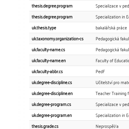
thesis.degree.program
Specializace v pe
thesis.degree.program
Specialization in 
uk.thesis.type
bakalářská práce
uk.taxonomy.organization-cs
Pedagogická fakul
uk.faculty-name.cs
Pedagogická fakul
uk.faculty-name.en
Faculty of Educati
uk.faculty-abbr.cs
PedF
uk.degree-discipline.cs
Učitelství pro mat
uk.degree-discipline.en
Teacher Training 
uk.degree-program.cs
Specializace v pe
uk.degree-program.en
Specialization in 
thesis.grade.cs
Neprospěl/a