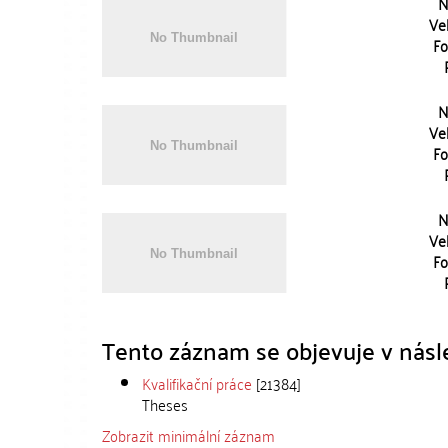
N
Vel
Fo
N
Vel
Fo
N
Vel
Fo
Tento záznam se objevuje v násle
Kvalifikační práce
[21384]
Theses
Zobrazit minimální záznam