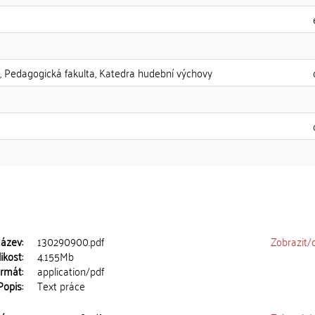
a, Pedagogická fakulta, Katedra hudební výchovy
ázev:
130290900.pdf
Zobrazit/
ikost:
4.155Mb
rmát:
application/pdf
Popis:
Text práce