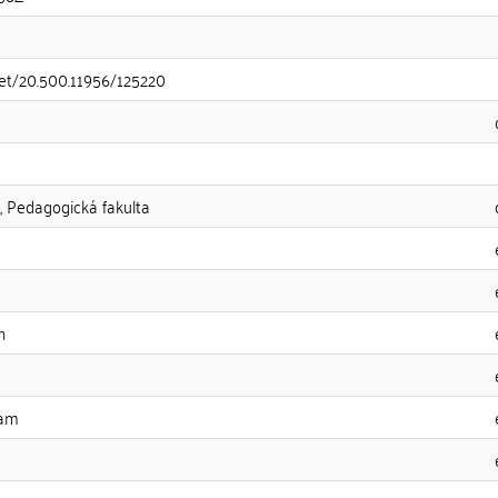
.net/20.500.11956/125220
, Pedagogická fakulta
n
ram