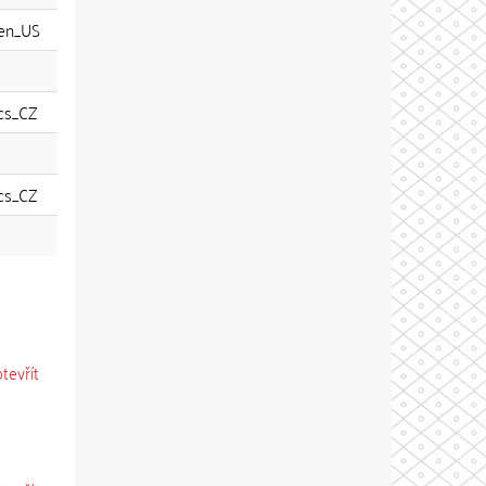
en_US
cs_CZ
cs_CZ
otevřít