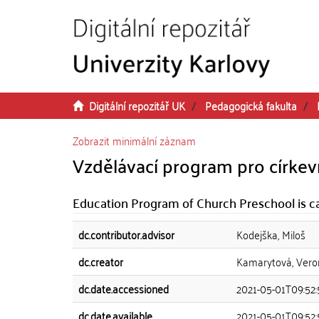
Přeskočit na obsah
Digitální repozitář UK
Pedagogická fakulta
Zobrazit minimální záznam
Vzdělávací program pro církev
Education Program of Church Preschool is cal
dc.contributor.advisor
Kodejška, Miloš
dc.creator
Kamarytová, Vero
dc.date.accessioned
2021-05-01T09:52
dc.date.available
2021-05-01T09:52