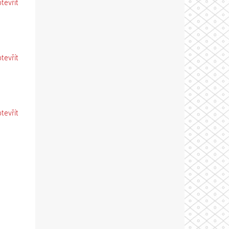
otevřít
otevřít
otevřít