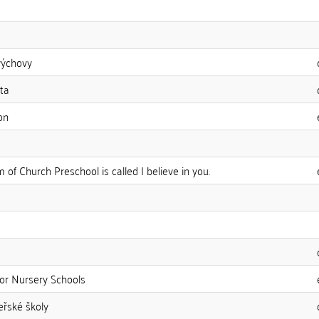
výchovy
ta
on
of Church Preschool is called I believe in you.
for Nursery Schools
eřské školy