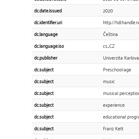
dc.date.issued
2020
dc.identifier.uri
http://hdl.handle
dc.language
Čeština
dc.language.iso
cs_CZ
dc.publisher
Univerzita Karlova
dc.subject
Preschool-age
dc.subject
music
dc.subject
musical perceptio
dc.subject
experience
dc.subject
educational prog
dc.subject
Franz Kett