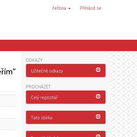
čeština
Přihlásit se
ODKAZY
ěřím"
Užitečné odkazy
PROCHÁZET
Celý repozitář
Tato sbírka