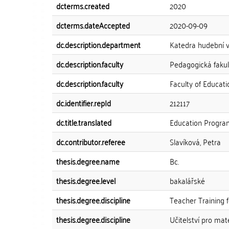
dcterms.created
2020
dcterms.dateAccepted
2020-09-09
dc.description.department
Katedra hudební 
dc.description.faculty
Pedagogická fakul
dc.description.faculty
Faculty of Educati
dc.identifier.repId
212117
dc.title.translated
Education Program 
dc.contributor.referee
Slavíková, Petra
thesis.degree.name
Bc.
thesis.degree.level
bakalářské
thesis.degree.discipline
Teacher Training 
thesis.degree.discipline
Učitelství pro mat