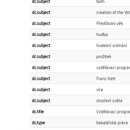
dc.subject
faith
dc.subject
creation of the W
dc.subject
Předškolní věk
dc.subject
hudba
dc.subject
hudební vnímání
dc.subject
prožitek
dc.subject
vzdělávací progr
dc.subject
Franz Kett
dc.subject
víra
dc.subject
stvoření světa
dc.title
Vzdělávací progra
dc.type
bakalářská práce