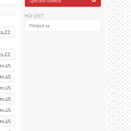
Speciální kolekce
MŮJ ÚČET
Přihlásit se
cs_CZ
cs_CZ
en_US
en_US
en_US
en_US
en_US
en_US