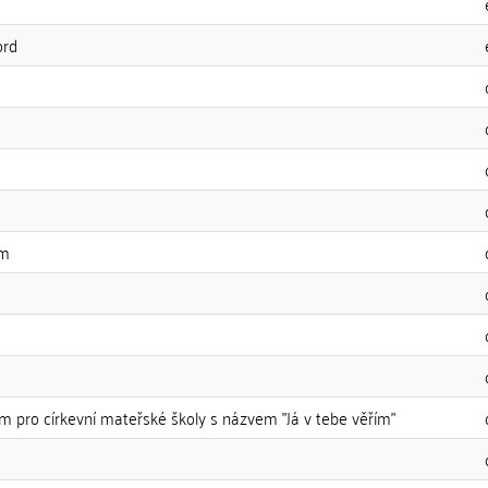
ord
am
m pro církevní mateřské školy s názvem "Já v tebe věřím"