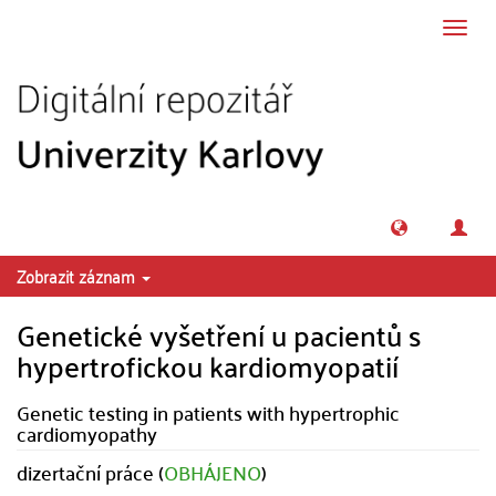
Přeskočit na obsah
Přepn
navig
Zobrazit záznam
Genetické vyšetření u pacientů s
hypertrofickou kardiomyopatií
Genetic testing in patients with hypertrophic
cardiomyopathy
dizertační práce (
OBHÁJENO
)