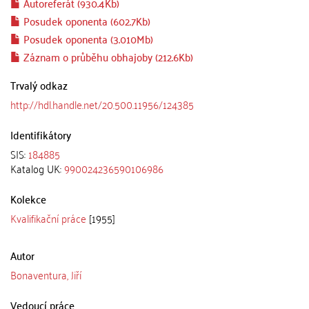
Autoreferát (930.4Kb)
Posudek oponenta (602.7Kb)
Posudek oponenta (3.010Mb)
Záznam o průběhu obhajoby (212.6Kb)
Trvalý odkaz
http://hdl.handle.net/20.500.11956/124385
Identifikátory
SIS:
184885
Katalog UK:
990024236590106986
Kolekce
Kvalifikační práce
[1955]
Autor
Bonaventura, Jiří
Vedoucí práce