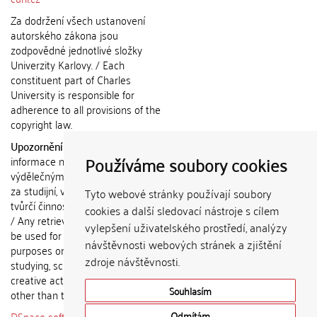
Za dodržení všech ustanovení
autorského zákona jsou
zodpovědné jednotlivé složky
Univerzity Karlovy. / Each
constituent part of Charles
University is responsible for
adherence to all provisions of the
copyright law.
Upozornění / Notice:
Získané
Používáme soubory cookies
informace nemohou být použity k
výdělečným účelům nebo vydávány
za studijní, vědeckou nebo jinou
Tyto webové stránky používají soubory
tvůrčí činnost jiné osoby než autora.
cookies a další sledovací nástroje s cílem
/ Any retrieved information shall not
vylepšení uživatelského prostředí, analýzy
be used for any commercial
návštěvnosti webových stránek a zjištění
purposes or claimed as results of
zdroje návštěvnosti.
studying, scientific or any other
creative activities of any person
Souhlasím
other than the author.
DSpace software
copyright © 2002-
Odmítám