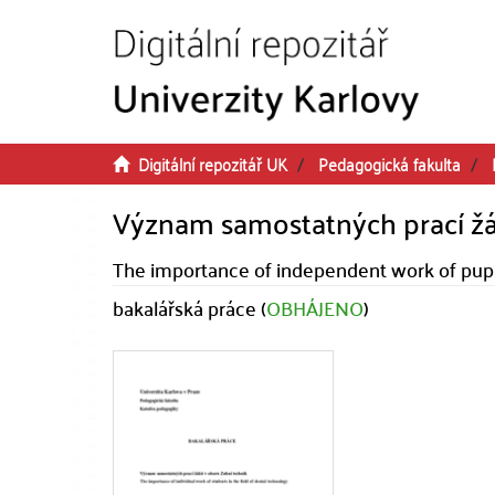
Přeskočit na obsah
Digitální repozitář UK
Pedagogická fakulta
Význam samostatných prací žá
The importance of independent work of pupils
bakalářská práce (
OBHÁJENO
)