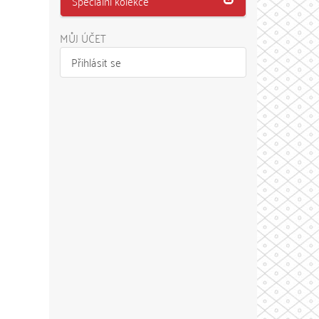
Speciální kolekce
MŮJ ÚČET
Přihlásit se