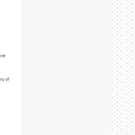
rie
ry of