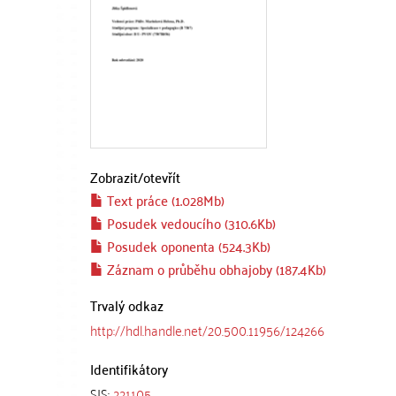
Zobrazit/
otevřít
Text práce (1.028Mb)
Posudek vedoucího (310.6Kb)
Posudek oponenta (524.3Kb)
Záznam o průběhu obhajoby (187.4Kb)
Trvalý odkaz
http://hdl.handle.net/20.500.11956/124266
Identifikátory
SIS:
221105