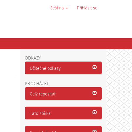
čeština
Přihlásit se
ODKAZY
Užitečné odkazy
PROCHÁZET
Celý repozitář
Tato sbírka