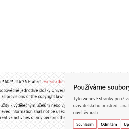
h 560/5, 116 36 Praha 1;
email: admin-repozitar [at] cuni.cz
Používáme soubor
povědné jednotlivé složky Univerzity Karlovy. / Each constituent
all provisions of the copyright law.
Tyto webové stránky používaj
užity k výdělečným účelům nebo vydávány za studijní, vědeckou
uživatelského prostředí, ana
etrieved information shall not be used for any commercial purposes
návštěvnosti.
creative activities of any person other than the author.
Souhlasím
Odmítám
Up