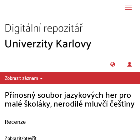
Přeskočit na obsah
Přepn
navig
Zobrazit záznam
Přínosný soubor jazykových her pro
malé školáky, nerodilé mluvčí češtiny
Recenze
Zobrazit/
otevřít