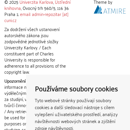
© 2025
Univerzita Karlova
,
Ústřední
Theme by
knihovna
, Ovocný trh 560/5, 116 36
Praha 1;
email: admin-repozitar [at]
cuni.cz
Za dodržení všech ustanovení
autorského zákona jsou
zodpovědné jednotlivé složky
Univerzity Karlovy. / Each
constituent part of Charles
University is responsible for
adherence to all provisions of the
copyright law.
Upozornění / Notice:
Získané
Používáme soubory cookies
informace nemohou být použity k
výdělečným účelům nebo vydávány
za studijní, vědeckou nebo jinou
Tyto webové stránky používají soubory
tvůrčí činnost jiné osoby než autora.
cookies a další sledovací nástroje s cílem
/ Any retrieved information shall not
vylepšení uživatelského prostředí, analýzy
be used for any commercial
návštěvnosti webových stránek a zjištění
purposes or claimed as results of
zdroje návštěvnosti.
studying, scientific or any other