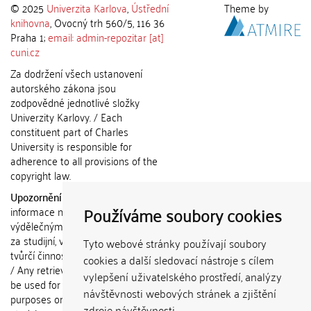
© 2025
Univerzita Karlova
,
Ústřední
Theme by
knihovna
, Ovocný trh 560/5, 116 36
Praha 1;
email: admin-repozitar [at]
cuni.cz
Za dodržení všech ustanovení
autorského zákona jsou
zodpovědné jednotlivé složky
Univerzity Karlovy. / Each
constituent part of Charles
University is responsible for
adherence to all provisions of the
copyright law.
Upozornění / Notice:
Získané
Používáme soubory cookies
informace nemohou být použity k
výdělečným účelům nebo vydávány
za studijní, vědeckou nebo jinou
Tyto webové stránky používají soubory
tvůrčí činnost jiné osoby než autora.
cookies a další sledovací nástroje s cílem
/ Any retrieved information shall not
vylepšení uživatelského prostředí, analýzy
be used for any commercial
návštěvnosti webových stránek a zjištění
purposes or claimed as results of
zdroje návštěvnosti.