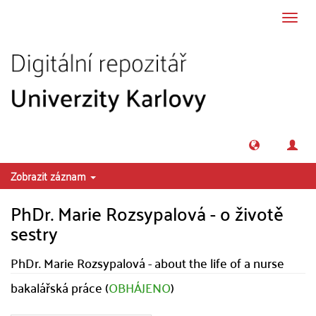
Přeskočit na obsah
Přepn
navig
Zobrazit záznam
PhDr. Marie Rozsypalová - o životě
sestry
PhDr. Marie Rozsypalová - about the life of a nurse
bakalářská práce (
OBHÁJENO
)