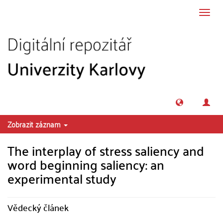
Přeskočit na obsah
Přepn
navig
Zobrazit záznam
The interplay of stress saliency and
word beginning saliency: an
experimental study
Vědecký článek