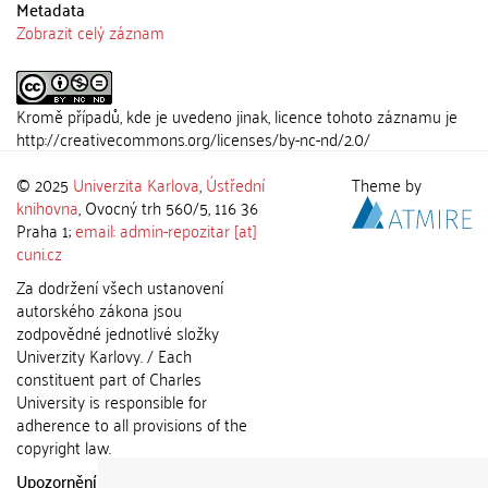
Metadata
Zobrazit celý záznam
Kromě případů, kde je uvedeno jinak, licence tohoto záznamu je
http://creativecommons.org/licenses/by-nc-nd/2.0/
© 2025
Univerzita Karlova
,
Ústřední
Theme by
knihovna
, Ovocný trh 560/5, 116 36
Praha 1;
email: admin-repozitar [at]
cuni.cz
Za dodržení všech ustanovení
autorského zákona jsou
zodpovědné jednotlivé složky
Univerzity Karlovy. / Each
constituent part of Charles
University is responsible for
adherence to all provisions of the
copyright law.
Upozornění / Notice:
Získané