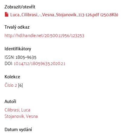
Zobrazit/
otevřít
Luca_Cilibrasi_-_Vesna_Stojanovik_113-126.pdf (250.8Kb)
Trvalý odkaz
http://hdl.handle.net/20.500.11956/123253
Identifikátory
ISSN: 1805–9635
DOI:
10.14712/18059635.2020.2.1
Kolekce
Číslo 2
[6]
Autoři
Cilibrasi, Luca
Stojanovik, Vesna
Datum vydání