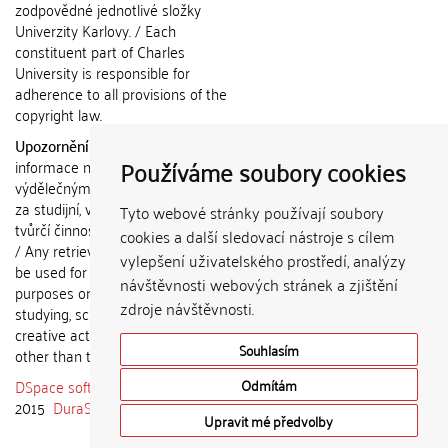
zodpovědné jednotlivé složky
Univerzity Karlovy. / Each
constituent part of Charles
University is responsible for
adherence to all provisions of the
copyright law.
Upozornění / Notice:
Získané
Používáme soubory cookies
informace nemohou být použity k
výdělečným účelům nebo vydávány
za studijní, vědeckou nebo jinou
Tyto webové stránky používají soubory
tvůrčí činnost jiné osoby než autora.
cookies a další sledovací nástroje s cílem
/ Any retrieved information shall not
vylepšení uživatelského prostředí, analýzy
be used for any commercial
návštěvnosti webových stránek a zjištění
purposes or claimed as results of
zdroje návštěvnosti.
studying, scientific or any other
creative activities of any person
Souhlasím
other than the author.
DSpace software
copyright © 2002-
Odmítám
2015
DuraSpace
Upravit mé předvolby