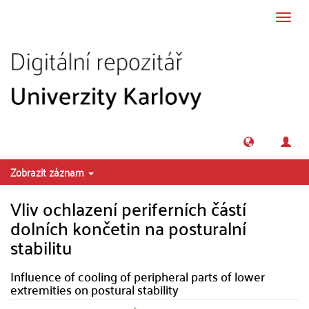
Přeskočit na obsah
Přepn
navig
Zobrazit záznam
Vliv ochlazení periferních částí
dolních končetin na posturalní
stabilitu
Influence of cooling of peripheral parts of lower
extremities on postural stability