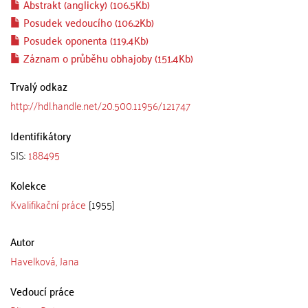
Abstrakt (anglicky) (106.5Kb)
Posudek vedoucího (106.2Kb)
Posudek oponenta (119.4Kb)
Záznam o průběhu obhajoby (151.4Kb)
Trvalý odkaz
http://hdl.handle.net/20.500.11956/121747
Identifikátory
SIS:
188495
Kolekce
Kvalifikační práce
[1955]
Autor
Havelková, Jana
Vedoucí práce