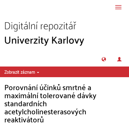
Přeskočit na obsah
Přepn
navig
Zobrazit záznam
Porovnání účinků smrtné a
maximální tolerované dávky
standardních
acetylcholinesterasových
reaktivátorů