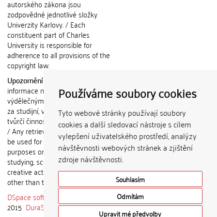
autorského zákona jsou
zodpovědné jednotlivé složky
Univerzity Karlovy. / Each
constituent part of Charles
University is responsible for
adherence to all provisions of the
copyright law.
Upozornění / Notice:
Získané
Používáme soubory cookies
informace nemohou být použity k
výdělečným účelům nebo vydávány
za studijní, vědeckou nebo jinou
Tyto webové stránky používají soubory
tvůrčí činnost jiné osoby než autora.
cookies a další sledovací nástroje s cílem
/ Any retrieved information shall not
vylepšení uživatelského prostředí, analýzy
be used for any commercial
návštěvnosti webových stránek a zjištění
purposes or claimed as results of
zdroje návštěvnosti.
studying, scientific or any other
creative activities of any person
Souhlasím
other than the author.
DSpace software
copyright © 2002-
Odmítám
2015
DuraSpace
Upravit mé předvolby