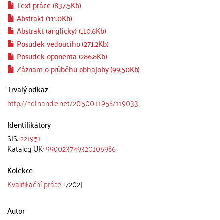
Text práce (837.5Kb)
Abstrakt (111.0Kb)
Abstrakt (anglicky) (110.6Kb)
Posudek vedoucího (271.2Kb)
Posudek oponenta (286.8Kb)
Záznam o průběhu obhajoby (99.50Kb)
Trvalý odkaz
http://hdl.handle.net/20.500.11956/119033
Identifikátory
SIS:
221951
Katalog UK:
990023749320106986
Kolekce
Kvalifikační práce
[7202]
Autor