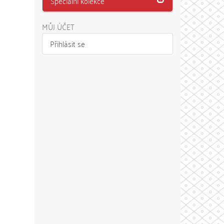
Speciální kolekce
MŮJ ÚČET
Přihlásit se