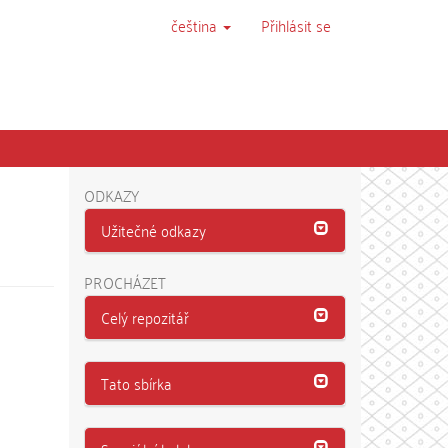
čeština
Přihlásit se
ODKAZY
Užitečné odkazy
PROCHÁZET
Celý repozitář
Tato sbírka