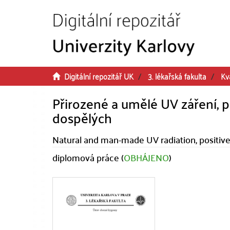
Přeskočit na obsah
Digitální repozitář UK
3. lékařská fakulta
Kv
Přirozené a umělé UV záření, po
dospělých
Natural and man-made UV radiation, positive
diplomová práce (
OBHÁJENO
)