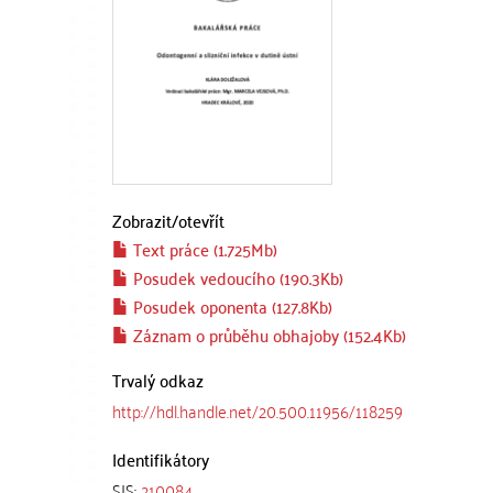
Zobrazit/
otevřít
Text práce (1.725Mb)
Posudek vedoucího (190.3Kb)
Posudek oponenta (127.8Kb)
Záznam o průběhu obhajoby (152.4Kb)
Trvalý odkaz
http://hdl.handle.net/20.500.11956/118259
Identifikátory
SIS:
210084