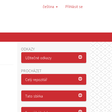
čeština
Přihlásit se
ODKAZY
Užitečné odkazy
PROCHÁZET
Celý repozitář
Tato sbírka