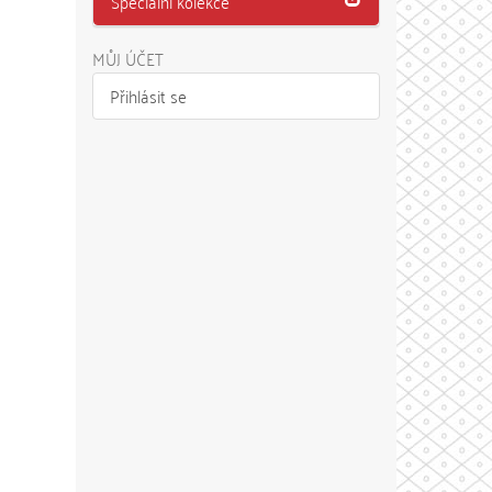
Speciální kolekce
MŮJ ÚČET
Přihlásit se