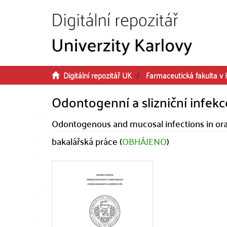
Přeskočit na obsah
Digitální repozitář UK
Farmaceutická fakulta v 
Odontogenní a slizniční infekc
Odontogenous and mucosal infections in oral
bakalářská práce (
OBHÁJENO
)