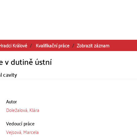
Hradci Králové
Kvalifikační práce
Zobrazit záznam
e v dutině ústní
 cavity
Autor
Doležalová, Klára
Vedoucí práce
Vejsová, Marcela