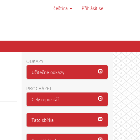
čeština
Přihlásit se
ODKAZY
Užitečné odkazy
PROCHÁZET
Celý repozitář
Tato sbírka