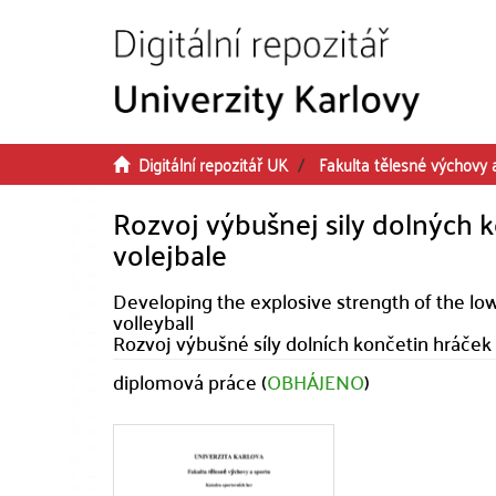
Přeskočit na obsah
Digitální repozitář UK
Fakulta tělesné výchovy 
Rozvoj výbušnej sily dolných 
volejbale
Developing the explosive strength of the low
volleyball
Rozvoj výbušné síly dolních končetin hráček
diplomová práce (
OBHÁJENO
)