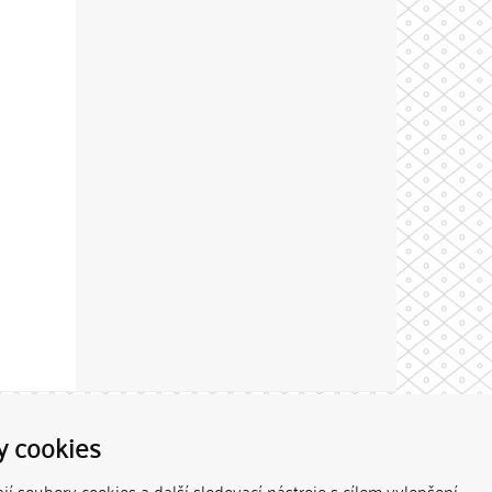
Theme by
y cookies
í soubory cookies a další sledovací nástroje s cílem vylepšení