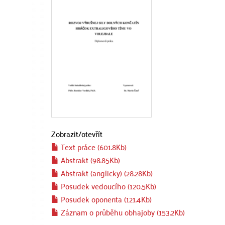
Zobrazit/
otevřít
Text práce (601.8Kb)
Abstrakt (98.85Kb)
Abstrakt (anglicky) (28.28Kb)
Posudek vedoucího (120.5Kb)
Posudek oponenta (121.4Kb)
Záznam o průběhu obhajoby (153.2Kb)