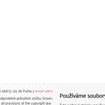
h 560/5, 116 36 Praha 1;
email: admin-repozitar [at] cuni.cz
Používáme soubor
povědné jednotlivé složky Univerzity Karlovy. / Each constituent
all provisions of the copyright law.
Tyto webové stránky používaj