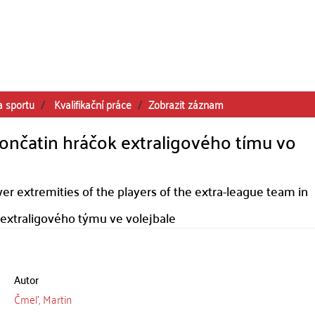
a sportu
Kvalifikační práce
Zobrazit záznam
končatin hráčok extraligového tímu vo
er extremities of the players of the extra-league team in
 extraligového týmu ve volejbale
Autor
Čmeľ, Martin