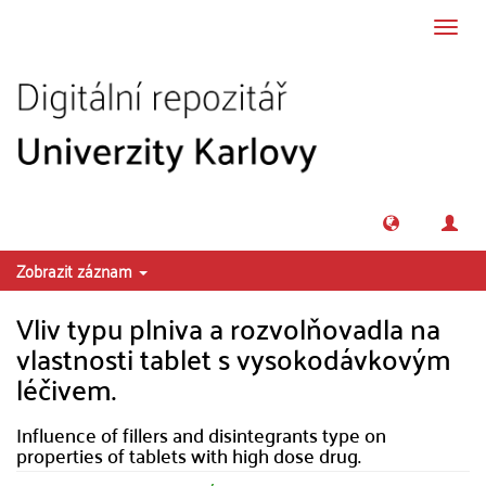
Přeskočit na obsah
Přepn
navig
Zobrazit záznam
Vliv typu plniva a rozvolňovadla na
vlastnosti tablet s vysokodávkovým
léčivem.
Influence of fillers and disintegrants type on
properties of tablets with high dose drug.