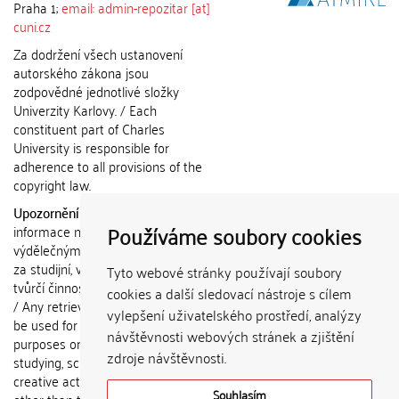
Praha 1;
email: admin-repozitar [at]
cuni.cz
Za dodržení všech ustanovení
autorského zákona jsou
zodpovědné jednotlivé složky
Univerzity Karlovy. / Each
constituent part of Charles
University is responsible for
adherence to all provisions of the
copyright law.
Upozornění / Notice:
Získané
Používáme soubory cookies
informace nemohou být použity k
výdělečným účelům nebo vydávány
za studijní, vědeckou nebo jinou
Tyto webové stránky používají soubory
tvůrčí činnost jiné osoby než autora.
cookies a další sledovací nástroje s cílem
/ Any retrieved information shall not
vylepšení uživatelského prostředí, analýzy
be used for any commercial
návštěvnosti webových stránek a zjištění
purposes or claimed as results of
zdroje návštěvnosti.
studying, scientific or any other
creative activities of any person
Souhlasím