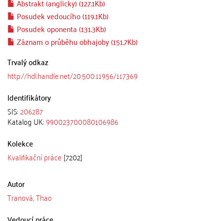
Abstrakt (anglicky) (127.1Kb)
Posudek vedoucího (119.1Kb)
Posudek oponenta (131.3Kb)
Záznam o průběhu obhajoby (151.7Kb)
Trvalý odkaz
http://hdl.handle.net/20.500.11956/117369
Identifikátory
SIS:
206287
Katalog UK:
990023700080106986
Kolekce
Kvalifikační práce
[7202]
Autor
Tranová, Thao
Vedoucí práce