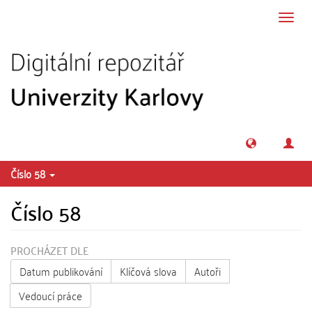
Přeskočit na obsah
Přepn
navig
Číslo 58
Číslo 58
PROCHÁZET DLE
Datum publikování
Klíčová slova
Autoři
Vedoucí práce