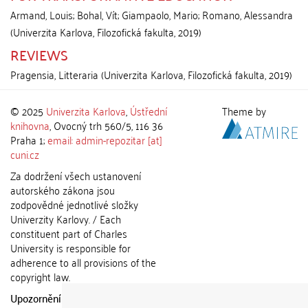
Armand, Louis
;
Bohal, Vít
;
Giampaolo, Mario
;
Romano, Alessandra
(
Univerzita Karlova, Filozofická fakulta
,
2019
)
REVIEWS
Pragensia, Litteraria
(
Univerzita Karlova, Filozofická fakulta
,
2019
)
© 2025
Univerzita Karlova
,
Ústřední
Theme by
knihovna
, Ovocný trh 560/5, 116 36
Praha 1;
email: admin-repozitar [at]
cuni.cz
Za dodržení všech ustanovení
autorského zákona jsou
zodpovědné jednotlivé složky
Univerzity Karlovy. / Each
constituent part of Charles
University is responsible for
adherence to all provisions of the
copyright law.
Upozornění / Notice:
Získané