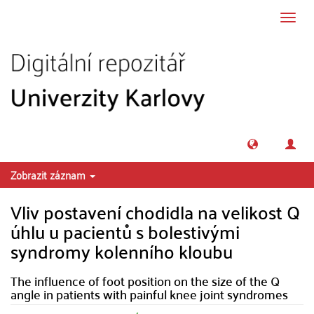
Přeskočit na obsah
Přepn
navig
Zobrazit záznam
Vliv postavení chodidla na velikost Q
úhlu u pacientů s bolestivými
syndromy kolenního kloubu
The influence of foot position on the size of the Q
angle in patients with painful knee joint syndromes