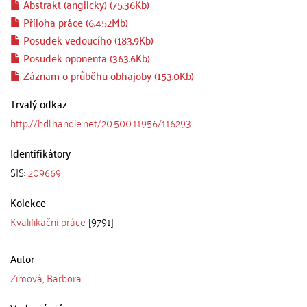
Abstrakt (anglicky) (75.36Kb)
Příloha práce (6.452Mb)
Posudek vedoucího (183.9Kb)
Posudek oponenta (363.6Kb)
Záznam o průběhu obhajoby (153.0Kb)
Trvalý odkaz
http://hdl.handle.net/20.500.11956/116293
Identifikátory
SIS:
209669
Kolekce
Kvalifikační práce
[9791]
Autor
Zimová, Barbora