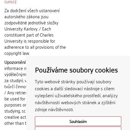
cuni.cz
Za dodržení všech ustanovení
autorského zákona jsou
zodpovědné jednotlivé složky
Univerzity Karlovy. / Each
constituent part of Charles
University is responsible for
adherence to all provisions of the
copyright law.
Upozornění / Notice:
Získané
Používáme soubory cookies
informace nemohou být použity k
výdělečným účelům nebo vydávány
za studijní, vědeckou nebo jinou
Tyto webové stránky používají soubory
tvůrčí činnost jiné osoby než autora.
cookies a další sledovací nástroje s cílem
/ Any retrieved information shall not
vylepšení uživatelského prostředí, analýzy
be used for any commercial
návštěvnosti webových stránek a zjištění
purposes or claimed as results of
zdroje návštěvnosti.
studying, scientific or any other
creative activities of any person
Souhlasím
other than the author.