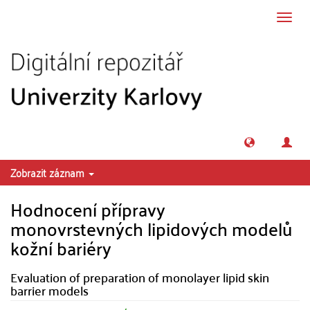
Přeskočit na obsah
Přepn
navig
Zobrazit záznam
Hodnocení přípravy
monovrstevných lipidových modelů
kožní bariéry
Evaluation of preparation of monolayer lipid skin
barrier models