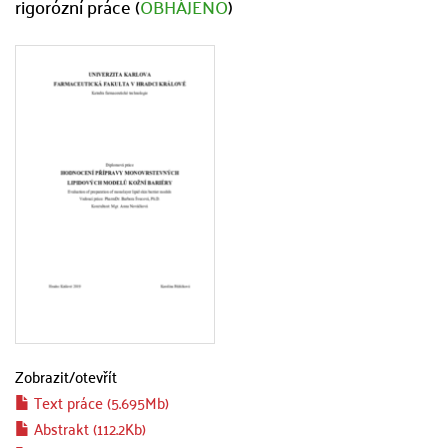
rigorózní práce (
OBHÁJENO
)
Zobrazit/
otevřít
Text práce (5.695Mb)
Abstrakt (112.2Kb)