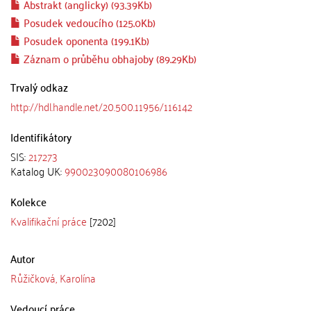
Abstrakt (anglicky) (93.39Kb)
Posudek vedoucího (125.0Kb)
Posudek oponenta (199.1Kb)
Záznam o průběhu obhajoby (89.29Kb)
Trvalý odkaz
http://hdl.handle.net/20.500.11956/116142
Identifikátory
SIS:
217273
Katalog UK:
990023090080106986
Kolekce
Kvalifikační práce
[7202]
Autor
Růžičková, Karolína
Vedoucí práce