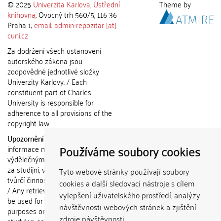
© 2025
Univerzita Karlova
,
Ústřední
Theme by
knihovna
, Ovocný trh 560/5, 116 36
Praha 1;
email: admin-repozitar [at]
cuni.cz
Za dodržení všech ustanovení
autorského zákona jsou
zodpovědné jednotlivé složky
Univerzity Karlovy. / Each
constituent part of Charles
University is responsible for
adherence to all provisions of the
copyright law.
Upozornění / Notice:
Získané
Používáme soubory cookies
informace nemohou být použity k
výdělečným účelům nebo vydávány
za studijní, vědeckou nebo jinou
Tyto webové stránky používají soubory
tvůrčí činnost jiné osoby než autora.
cookies a další sledovací nástroje s cílem
/ Any retrieved information shall not
vylepšení uživatelského prostředí, analýzy
be used for any commercial
návštěvnosti webových stránek a zjištění
purposes or claimed as results of
zdroje návštěvnosti.