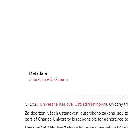
Metadata
Zobrazit celý záznam
© 2025
Univerzita Karlova
,
Ústřední knihovna
, Ovocný tr
Za dodržení všech ustanovení autorského zákona jsou zod
part of Charles University is responsible for adherence to 
Upozornění / Notice:
Získané informace nemohou být po