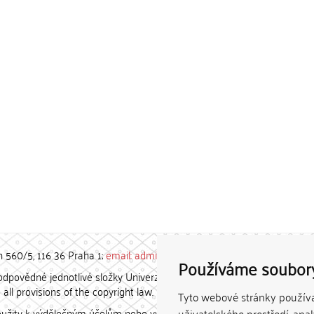
h 560/5, 116 36 Praha 1;
email: admin-repozitar [at] cuni.cz
Používáme soubor
povědné jednotlivé složky Univerzity Karlovy. / Each constituent
all provisions of the copyright law.
Tyto webové stránky používaj
užity k výdělečným účelům nebo vydávány za studijní, vědeckou
uživatelského prostředí, ana