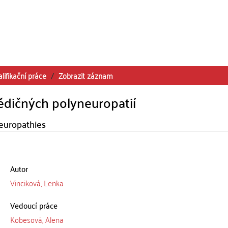
lifikační práce
Zobrazit záznam
ědičných polyneuropatií
neuropathies
Autor
Vinciková, Lenka
Vedoucí práce
Kobesová, Alena