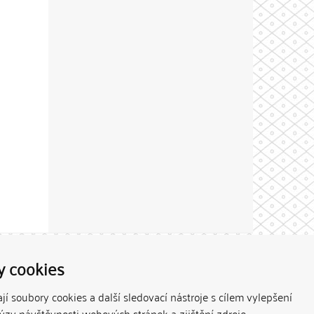
Theme by
y cookies
í soubory cookies a další sledovací nástroje s cílem vylepšení
lýzy návštěvnosti webových stránek a zjištění zdroje