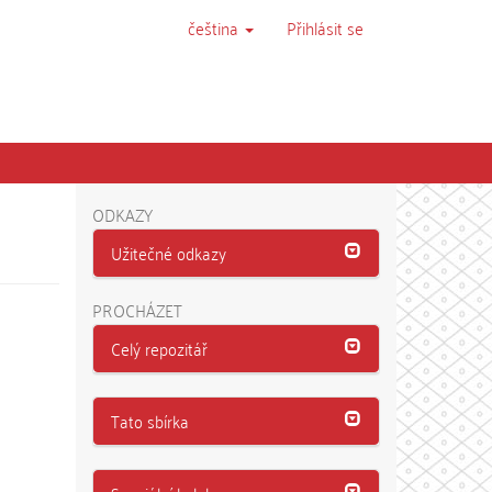
čeština
Přihlásit se
ODKAZY
Užitečné odkazy
PROCHÁZET
Celý repozitář
Tato sbírka