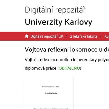
Přeskočit na obsah
Digitální repozitář UK
2. lékařská fakulta
Kva
Vojtova reflexní lokomoce u d
Vojta's reflex locomotion in hereditary poly
diplomová práce (
OBHÁJENO
)