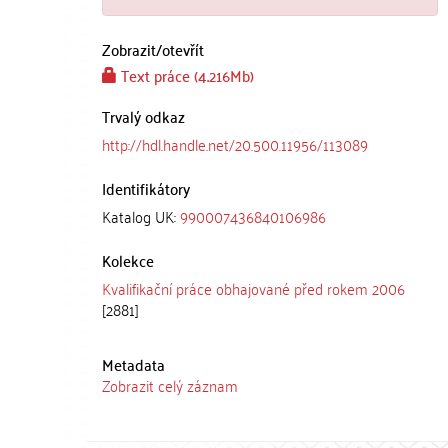
Zobrazit/
otevřít
Text práce (4.216Mb)
Trvalý odkaz
http://hdl.handle.net/20.500.11956/113089
Identifikátory
Katalog UK:
990007436840106986
Kolekce
Kvalifikační práce obhajované před rokem 2006
[2881]
Metadata
Zobrazit celý záznam