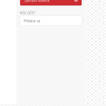
Speciální kolekce
MŮJ ÚČET
Přihlásit se