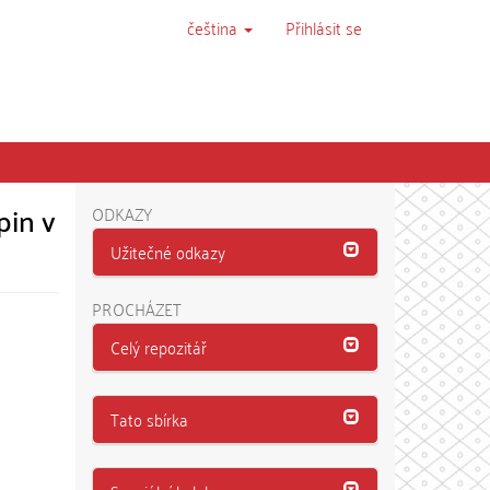
čeština
Přihlásit se
in v
ODKAZY
Užitečné odkazy
PROCHÁZET
Celý repozitář
Tato sbírka