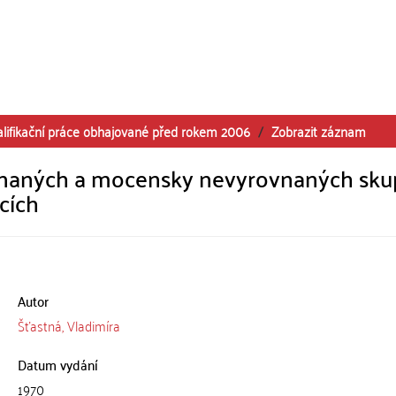
alifikační práce obhajované před rokem 2006
Zobrazit záznam
aných a mocensky nevyrovnaných skup
cích
Autor
Šťastná, Vladimíra
Datum vydání
1970