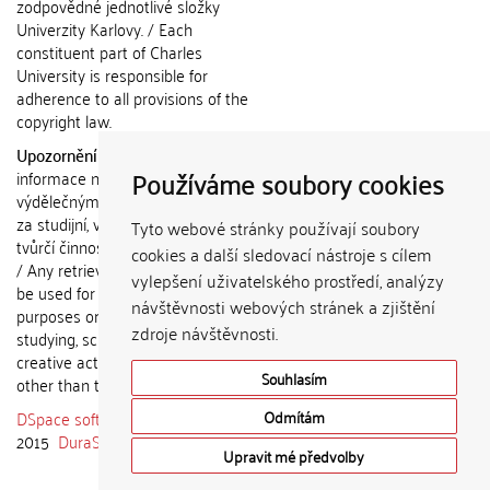
zodpovědné jednotlivé složky
Univerzity Karlovy. / Each
constituent part of Charles
University is responsible for
adherence to all provisions of the
copyright law.
Upozornění / Notice:
Získané
Používáme soubory cookies
informace nemohou být použity k
výdělečným účelům nebo vydávány
za studijní, vědeckou nebo jinou
Tyto webové stránky používají soubory
tvůrčí činnost jiné osoby než autora.
cookies a další sledovací nástroje s cílem
/ Any retrieved information shall not
vylepšení uživatelského prostředí, analýzy
be used for any commercial
návštěvnosti webových stránek a zjištění
purposes or claimed as results of
zdroje návštěvnosti.
studying, scientific or any other
creative activities of any person
Souhlasím
other than the author.
DSpace software
copyright © 2002-
Odmítám
2015
DuraSpace
Upravit mé předvolby