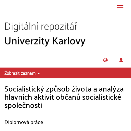
Přeskočit na obsah
Přepn
navig
Zobrazit záznam
Socialistický způsob života a analýza
hlavních aktivit občanů socialistické
společnosti
Diplomová práce