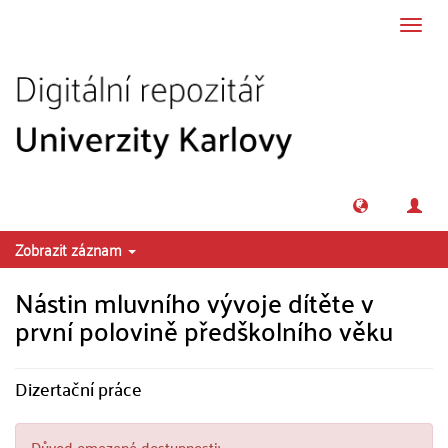
Přeskočit na obsah
Přepn
navig
Zobrazit záznam
Nástin mluvního vývoje dítěte v
první polovině předškolního věku
Dizertační práce
Důvod omezené dostupnosti: