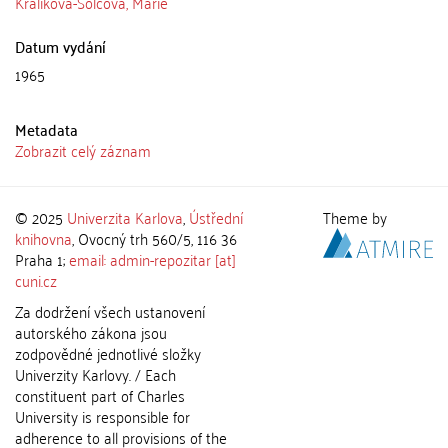
Králíková-Šolcová, Marie
Datum vydání
1965
Metadata
Zobrazit celý záznam
© 2025
Univerzita Karlova
,
Ústřední
Theme by
knihovna
, Ovocný trh 560/5, 116 36
Praha 1;
email: admin-repozitar [at]
cuni.cz
Za dodržení všech ustanovení
autorského zákona jsou
zodpovědné jednotlivé složky
Univerzity Karlovy. / Each
constituent part of Charles
University is responsible for
adherence to all provisions of the