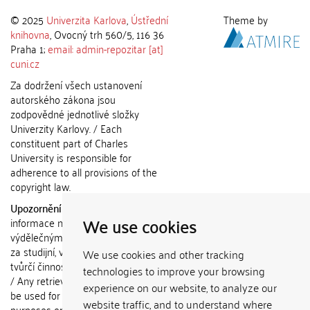
© 2025
Univerzita Karlova
,
Ústřední
Theme by
knihovna
, Ovocný trh 560/5, 116 36
Praha 1;
email: admin-repozitar [at]
cuni.cz
Za dodržení všech ustanovení
autorského zákona jsou
zodpovědné jednotlivé složky
Univerzity Karlovy. / Each
constituent part of Charles
University is responsible for
adherence to all provisions of the
copyright law.
Upozornění / Notice:
Získané
We use cookies
informace nemohou být použity k
výdělečným účelům nebo vydávány
za studijní, vědeckou nebo jinou
We use cookies and other tracking
tvůrčí činnost jiné osoby než autora.
technologies to improve your browsing
/ Any retrieved information shall not
experience on our website, to analyze our
be used for any commercial
website traffic, and to understand where
purposes or claimed as results of