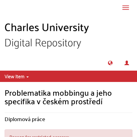
Skip to main content
Toggl
navig
View Item
Problematika mobbingu a jeho
specifika v českém prostředí
Diplomová práce
Reason for restricted acccess: