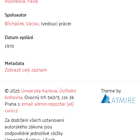
Husníková, Pavla
Spoluautor
Břicháček, Václav,
(vedoucí práce)
Datum vydání
1970
Metadata
Zobrazit celý záznam
© 2025
Univerzita Karlova
,
Ústřední
Theme by
knihovna
, Ovocný trh 560/5, 116 36
Praha 1;
email: admin-repozitar [at]
cuni.cz
Za dodržení všech ustanovení
autorského zákona jsou
zodpovědné jednotlivé složky
Univerzity Karlovy. / Each