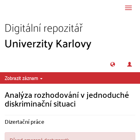
Přeskočit na obsah
Přepn
navig
Zobrazit záznam
Analýza rozhodování v jednoduché
diskriminační situaci
Dizertační práce
Důvod omezené dostupnosti: