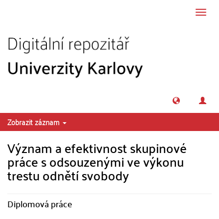
Přeskočit na obsah
Přepn
navig
Zobrazit záznam
Význam a efektivnost skupinové
práce s odsouzenými ve výkonu
trestu odnětí svobody
Diplomová práce