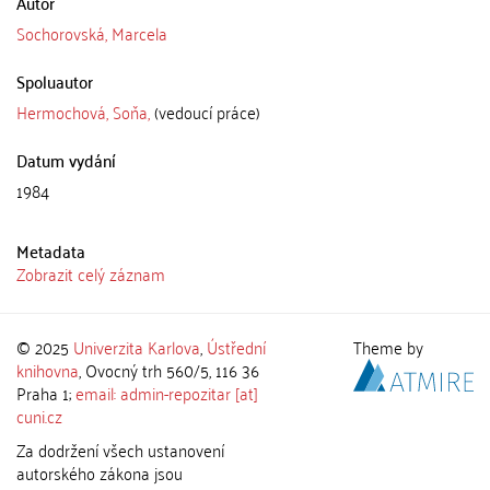
Autor
Sochorovská, Marcela
Spoluautor
Hermochová, Soňa,
(vedoucí práce)
Datum vydání
1984
Metadata
Zobrazit celý záznam
© 2025
Univerzita Karlova
,
Ústřední
Theme by
knihovna
, Ovocný trh 560/5, 116 36
Praha 1;
email: admin-repozitar [at]
cuni.cz
Za dodržení všech ustanovení
autorského zákona jsou