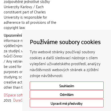
zodpovědné jednotlivé složky
Univerzity Karlovy. / Each
constituent part of Charles
University is responsible for
adherence to all provisions of the
copyright law.
Upozornění / Notice:
Získané
Používáme soubory cookies
informace nemohou být použity k
výdělečným účelům nebo vydávány
za studijní, vědeckou nebo jinou
Tyto webové stránky používají soubory
tvůrčí činnost jiné osoby než autora.
cookies a další sledovací nástroje s cílem
/ Any retrieved information shall not
vylepšení uživatelského prostředí, analýzy
be used for any commercial
návštěvnosti webových stránek a zjištění
purposes or claimed as results of
zdroje návštěvnosti.
studying, scientific or any other
creative activities of any person
Souhlasím
other than the author.
DSpace software
copyright © 2002-
Odmítám
2015
DuraSpace
Upravit mé předvolby