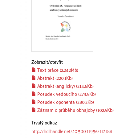
Zobrazit/
otevřít
Text práce (2.242Mb)
Abstrakt (220.1Kb)
Abstrakt (anglicky) (214.6Kb)
Posudek vedoucího (273.5Kb)
Posudek oponenta (280.2Kb)
Záznam o průběhu obhajoby (102.5Kb)
Trvalý odkaz
http://hdl.handle.net/20.500.11956/112188