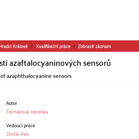
Hradci Králové
Kvalifikační práce
Zobrazit záznam
sti azaftalocyaninových sensorů
 of azaphthalocyanine sensors
Autor
Čermáková, Veronika
Vedoucí práce
Zimčík, Petr