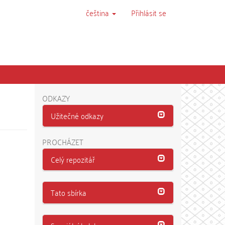
čeština
Přihlásit se
ODKAZY
Užitečné odkazy
PROCHÁZET
Celý repozitář
Tato sbírka