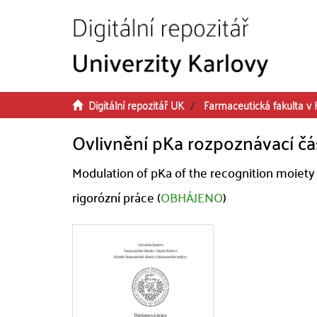
Přeskočit na obsah
Digitální repozitář UK
Farmaceutická fakulta v 
Ovlivnění pKa rozpoznávací čá
Modulation of pKa of the recognition moiety
rigorózní práce (
OBHÁJENO
)