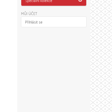
Speciální kolekce
MŮJ ÚČET
Přihlásit se