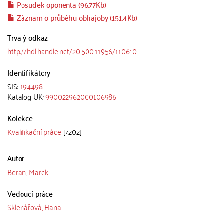
Posudek oponenta (96.77Kb)
Záznam o průběhu obhajoby (151.4Kb)
Trvalý odkaz
http://hdl.handle.net/20.500.11956/110610
Identifikátory
SIS:
194498
Katalog UK:
990022962000106986
Kolekce
Kvalifikační práce
[7202]
Autor
Beran, Marek
Vedoucí práce
Sklenářová, Hana