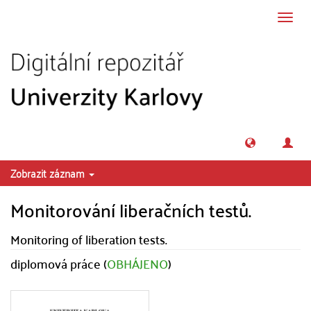
Přeskočit na obsah
Přepn
navig
Zobrazit záznam
Monitorování liberačních testů.
Monitoring of liberation tests.
diplomová práce (
OBHÁJENO
)