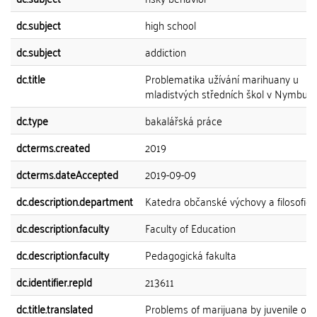
dc.subject
high school
dc.subject
addiction
dc.title
Problematika užívání marihuany u
mladistvých středních škol v Nymbur
dc.type
bakalářská práce
dcterms.created
2019
dcterms.dateAccepted
2019-09-09
dc.description.department
Katedra občanské výchovy a filosofie
dc.description.faculty
Faculty of Education
dc.description.faculty
Pedagogická fakulta
dc.identifier.repId
213611
dc.title.translated
Problems of marijuana by juvenile of 