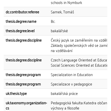
schools in Nymburk
dc.contributor.referee
Samek, Tomáš
thesis.degree.name
Bc.
thesis.degree.level
bakalářské
thesis.degree.discipline
Český jazyk se zaměřením na vzdělává
Základy společenských věd se zaměř
na vzdělávání
thesis.degree.discipline
Czech Language Oriented at Educatio
Social Sciences Oriented at Education
thesis.degree.program
Specialization in Education
thesis.degree.program
Specializace v pedagogice
uk.thesis.type
bakalářská práce
uk.taxonomy.organization-
Pedagogická fakulta::Katedra občansk
cs
výchovy a filosofie