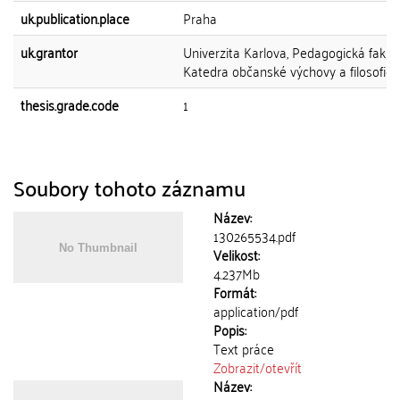
uk.publication.place
Praha
uk.grantor
Univerzita Karlova, Pedagogická fakult
Katedra občanské výchovy a filosofie
thesis.grade.code
1
Soubory tohoto záznamu
Název:
130265534.pdf
Velikost:
4.237Mb
Formát:
application/pdf
Popis:
Text práce
Zobrazit/
otevřít
Název: