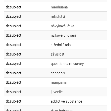
dc.subject
marihuana
dc.subject
mladiství
dc.subject
návyková látka
dc.subject
rizikové chování
dc.subject
střední škola
dc.subject
závislost
dc.subject
questionnaire survey
dc.subject
cannabis
dc.subject
marijuana
dc.subject
juvenile
dc.subject
addictive substance
dc.subject
risky behavior