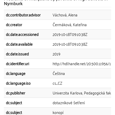
Nymburk
dc.contributor.advisor
Váchová, Alena
dc.creator
Čermáková, Kateřina
dc.date.accessioned
2019-10-18T09:10:38Z
dc.date.available
2019-10-18T09:10:38Z
dc.date.issued
2019
dc.identifier.uri
http://hdl.handle.net/20.500.11956/11
dc.language
Čeština
dc.language.iso
cs_CZ
dc.publisher
Univerzita Karlova, Pedagogická fakul
dc.subject
dotazníkové šetření
dc.subject
konopí