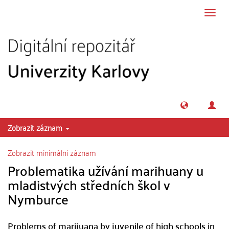
Přeskočit na obsah
Přepn
navig
Zobrazit záznam
Zobrazit minimální záznam
Problematika užívání marihuany u
mladistvých středních škol v
Nymburce
Problems of marijuana by juvenile of high schools in