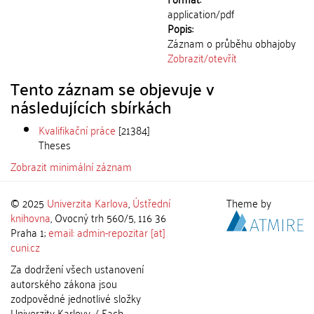
application/pdf
Popis:
Záznam o průběhu obhajoby
Zobrazit/
otevřít
Tento záznam se objevuje v
následujících sbírkách
Kvalifikační práce
[21384]
Theses
Zobrazit minimální záznam
© 2025
Univerzita Karlova
,
Ústřední
Theme by
knihovna
, Ovocný trh 560/5, 116 36
Praha 1;
email: admin-repozitar [at]
cuni.cz
Za dodržení všech ustanovení
autorského zákona jsou
zodpovědné jednotlivé složky
Univerzity Karlovy. / Each