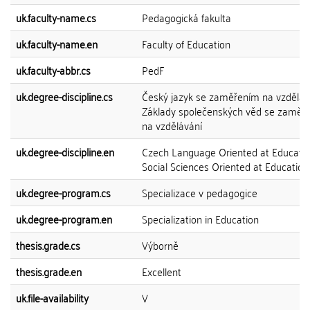
uk.faculty-name.cs
Pedagogická fakulta
uk.faculty-name.en
Faculty of Education
uk.faculty-abbr.cs
PedF
uk.degree-discipline.cs
Český jazyk se zaměřením na vzdělává
Základy společenských věd se zaměř
na vzdělávání
uk.degree-discipline.en
Czech Language Oriented at Educatio
Social Sciences Oriented at Education
uk.degree-program.cs
Specializace v pedagogice
uk.degree-program.en
Specialization in Education
thesis.grade.cs
Výborně
thesis.grade.en
Excellent
uk.file-availability
V