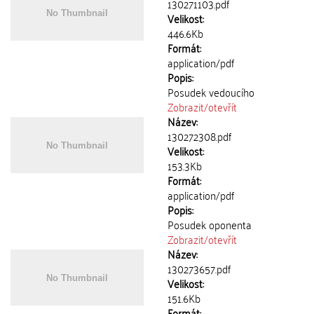
130271103.pdf
Velikost:
446.6Kb
Formát:
application/pdf
Popis:
Posudek vedoucího
Zobrazit/
otevřít
Název:
130272308.pdf
Velikost:
153.3Kb
Formát:
application/pdf
Popis:
Posudek oponenta
Zobrazit/
otevřít
Název:
130273657.pdf
Velikost:
151.6Kb
Formát: