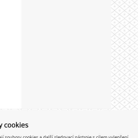
Theme by
y cookies
í soubory cookies a další sledovací nástroje s cílem vylepšení