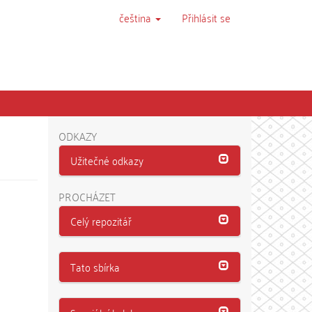
čeština
Přihlásit se
ODKAZY
Užitečné odkazy
PROCHÁZET
Celý repozitář
Tato sbírka