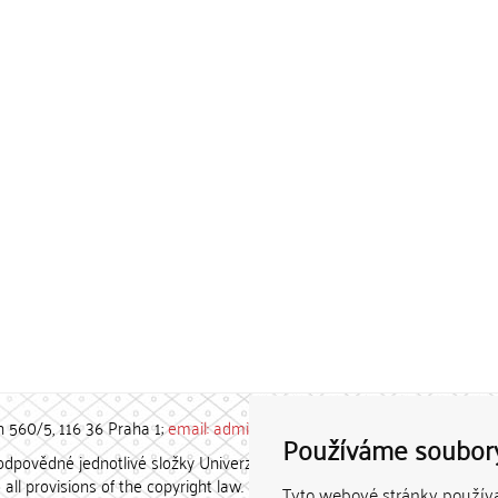
h 560/5, 116 36 Praha 1;
email: admin-repozitar [at] cuni.cz
Používáme soubor
povědné jednotlivé složky Univerzity Karlovy. / Each constituent
all provisions of the copyright law.
Tyto webové stránky používaj