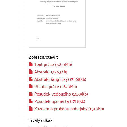
Zobrazit/
otevřít
Text práce (3.813Mb)
Abstrakt (72.63Kb)
Abstrakt (anglicky) (71.08Kb)
Příloha práce (1.873Mb)
Posudek vedoucího (167.9Kb)
Posudek oponenta (171.8Kb)
Záznam o průběhu obhajoby (151.9Kb)
Trvalý odkaz