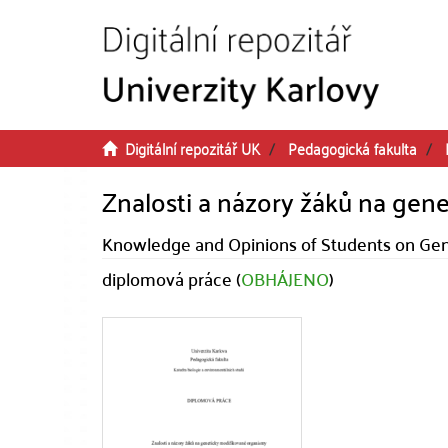
Přeskočit na obsah
Digitální repozitář UK
Pedagogická fakulta
Znalosti a názory žáků na gen
Knowledge and Opinions of Students on Gen
diplomová práce (
OBHÁJENO
)