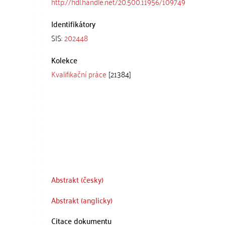
http://hdl.handle.net/20.500.11956/109749
Identifikátory
SIS:
202448
Kolekce
Kvalifikační práce
[21384]
Abstrakt (česky)
Abstrakt (anglicky)
Citace dokumentu