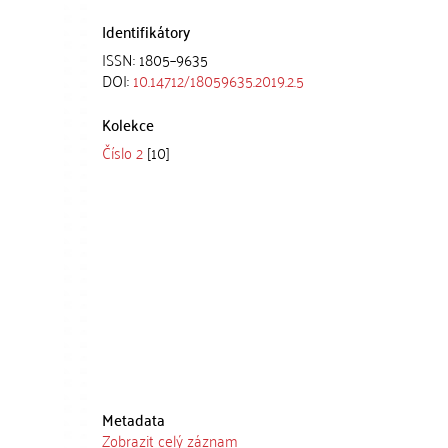
Identifikátory
ISSN: 1805–9635
DOI:
10.14712/18059635.2019.2.5
Kolekce
Číslo 2
[10]
Metadata
Zobrazit celý záznam