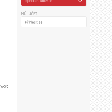
Speciální kolekce
MŮJ ÚČET
Přihlásit se
eyword