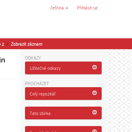
čeština
Přihlásit se
o 2
Zobrazit záznam
in
ODKAZY
Užitečné odkazy
PROCHÁZET
Celý repozitář
Tato sbírka