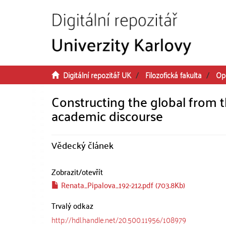
Přeskočit na obsah
Digitální repozitář UK
Filozofická fakulta
Op
Constructing the global from t
academic discourse
Vědecký článek
Zobrazit/
otevřít
Renata_Pipalova_192-212.pdf (703.8Kb)
Trvalý odkaz
http://hdl.handle.net/20.500.11956/108979