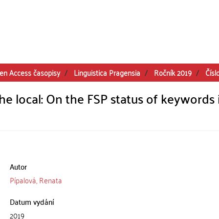
en Access časopisy
Linguistica Pragensia
Ročník 2019
Čísl
he local: On the FSP status of keywords 
Autor
Pípalová, Renata
Datum vydání
2019