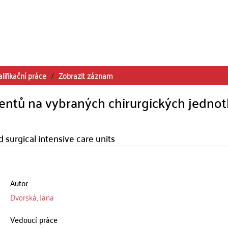
lifikační práce
Zobrazit záznam
cientů na vybraných chirurgických jedno
d surgical intensive care units
Autor
Dvorská, Jana
Vedoucí práce