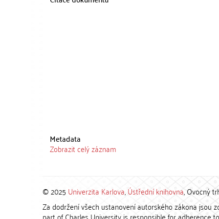
Metadata
Zobrazit celý záznam
© 2025
Univerzita Karlova
,
Ústřední knihovna
, Ovocný tr
Za dodržení všech ustanovení autorského zákona jsou zod
part of Charles University is responsible for adherence to 