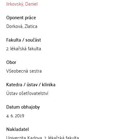
Jirkovský, Daniel
Oponent práce
Dorková, Zlatica
Fakulta / součást
2. lékařská fakulta
Obor
Všeobecná sestra
Katedra / ústav / klinika
Ústav ošetřovatelství
Datum obhajoby
4. 6. 2019
Nakladatel
Univerzita Karlova, 2. lékařská fakulta