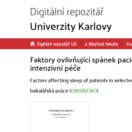
Přeskočit na obsah
Digitální repozitář UK
2. lékařská fakulta
Kva
Faktory ovlivňující spánek pa
intenzivní péče
Factors affecting sleep of patients in selecte
bakalářská práce (
OBHÁJENO
)