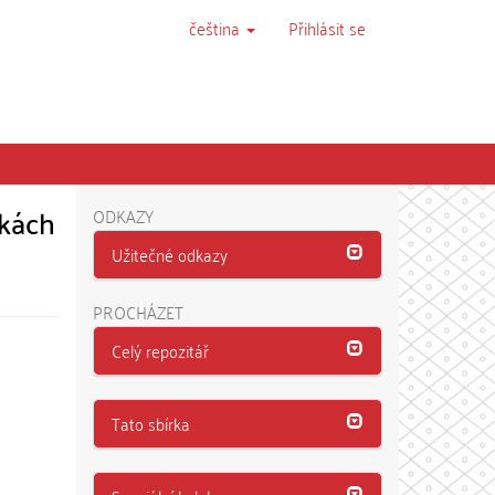
čeština
Přihlásit se
tkách
ODKAZY
Užitečné odkazy
PROCHÁZET
Celý repozitář
Tato sbírka