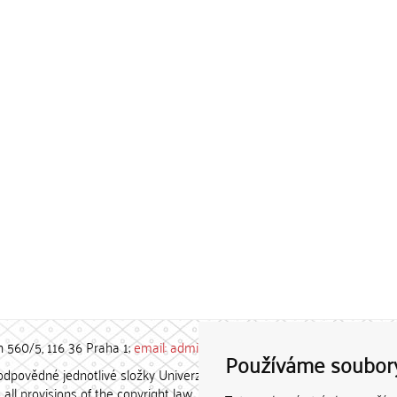
h 560/5, 116 36 Praha 1;
email: admin-repozitar [at] cuni.cz
Používáme soubor
povědné jednotlivé složky Univerzity Karlovy. / Each constituent
all provisions of the copyright law.