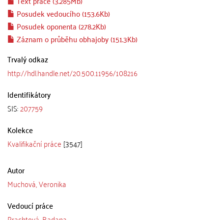
Text práce (3.285Mb)
Posudek vedoucího (153.6Kb)
Posudek oponenta (278.2Kb)
Záznam o průběhu obhajoby (151.3Kb)
Trvalý odkaz
http://hdl.handle.net/20.500.11956/108216
Identifikátory
SIS:
207759
Kolekce
Kvalifikační práce
[3547]
Autor
Muchová, Veronika
Vedoucí práce
Prachtová, Radana