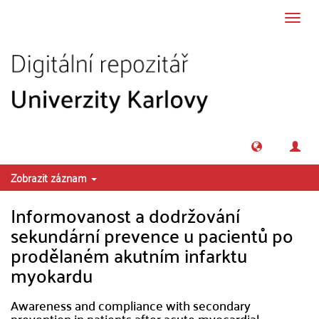
Přeskočit na obsah
Přepn
navig
Zobrazit záznam
Informovanost a dodržování
sekundární prevence u pacientů po
prodělaném akutním infarktu
myokardu
Awareness and compliance with secondary
prevention in patients after acute myocardial