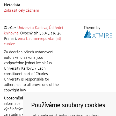
Metadata
Zobrazit celý záznam
© 2025
Univerzita Karlova
,
Ústřední
Theme by
knihovna
, Ovocný trh 560/5, 116 36
Praha 1;
email: admin-repozitar [at]
cuni.cz
Za dodržení všech ustanovení
autorského zákona jsou
zodpovědné jednotlivé složky
Univerzity Karlovy. / Each
constituent part of Charles
University is responsible for
adherence to all provisions of the
copyright law.
Upozornění / Notice:
Získané
Používáme soubory cookies
informace nemohou být použity k
výdělečným účelům nebo vydávány
za studijní, vědeckou nebo jinou
Tyto webové stránky používají soubory