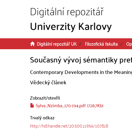
Přeskočit na obsah
Digitální repozitář UK
Filozofická fakulta
Op
Současný vývoj sémantiky pref
Contemporary Developments in the Meaning 
Vědecký článek
Zobrazit/
otevřít
Sylva_Nzimba_170-194.pdf (728.7Kb)
Trvalý odkaz
http://hdl.handle.net/20.500.11956/107818