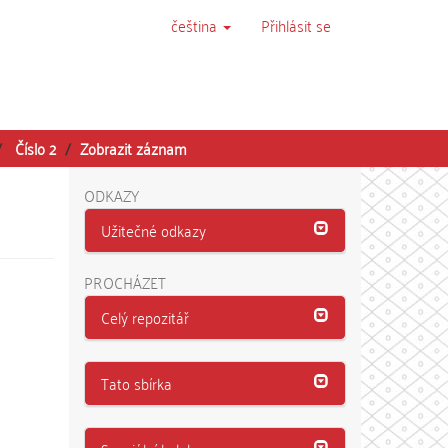
čeština
Přihlásit se
Číslo 2
Zobrazit záznam
ODKAZY
Užitečné odkazy
PROCHÁZET
Celý repozitář
Tato sbírka