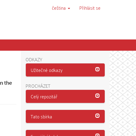
čeština
Přihlásit se
ODKAZY
Užitečné odkazy
in the
PROCHÁZET
Celý repozitář
Tato sbírka