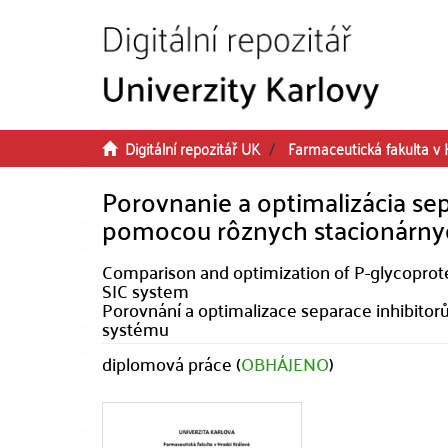
Přeskočit na obsah
Digitální repozitář UK
Farmaceutická fakulta v 
Porovnanie a optimalizácia sep
pomocou rôznych stacionárnyc
Comparison and optimization of P-glycoprotei
SIC system
Porovnání a optimalizace separace inhibitor
systému
diplomová práce (
OBHÁJENO
)