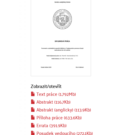
Zobrazit/
otevřít
Text práce (1.792Mb)
Abstrakt (116.7Kb)
Abstrakt (anglicky) (113.9Kb)
Příloha práce (633.6Kb)
Errata (391.9Kb)
Posudek vedoucího (272.1Kb)