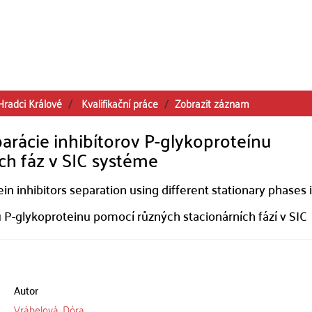
Hradci Králové
Kvalifikační práce
Zobrazit záznam
arácie inhibítorov P-glykoproteínu
h fáz v SIC systéme
n inhibitors separation using different stationary phases 
ů P-glykoproteinu pomocí různých stacionárních fází v SIC
Autor
Vrábelová, Dóra