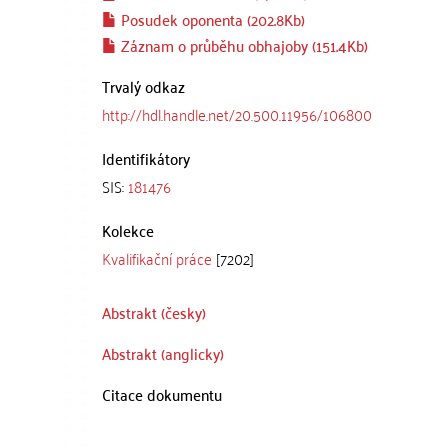
Posudek oponenta (202.8Kb)
Záznam o průběhu obhajoby (151.4Kb)
Trvalý odkaz
http://hdl.handle.net/20.500.11956/106800
Identifikátory
SIS:
181476
Kolekce
Kvalifikační práce
[7202]
Abstrakt (česky)
Abstrakt (anglicky)
Citace dokumentu