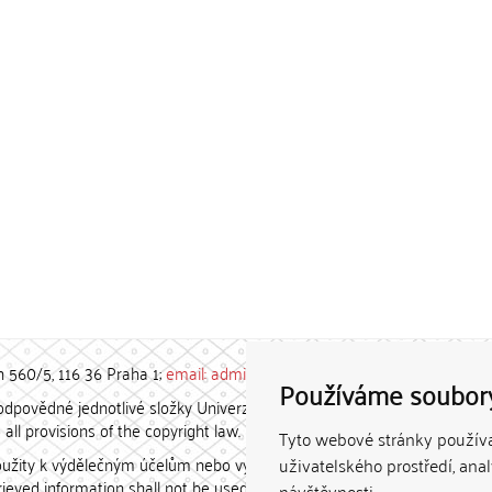
h 560/5, 116 36 Praha 1;
email: admin-repozitar [at] cuni.cz
Používáme soubor
povědné jednotlivé složky Univerzity Karlovy. / Each constituent
all provisions of the copyright law.
Tyto webové stránky používaj
užity k výdělečným účelům nebo vydávány za studijní, vědeckou
uživatelského prostředí, ana
etrieved information shall not be used for any commercial purposes
návštěvnosti.