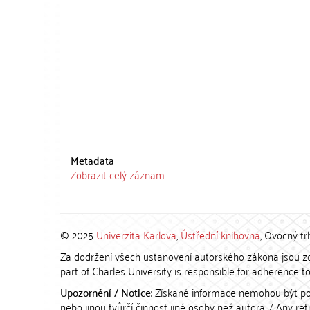
Metadata
Zobrazit celý záznam
© 2025
Univerzita Karlova
,
Ústřední knihovna
, Ovocný tr
Za dodržení všech ustanovení autorského zákona jsou zod
part of Charles University is responsible for adherence to 
Upozornění / Notice:
Získané informace nemohou být po
nebo jinou tvůrčí činnost jiné osoby než autora. / Any r