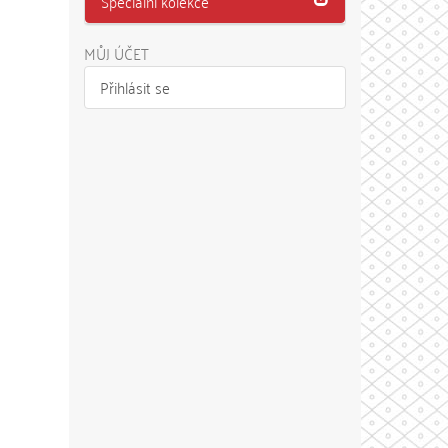
Speciální kolekce
MŮJ ÚČET
Přihlásit se