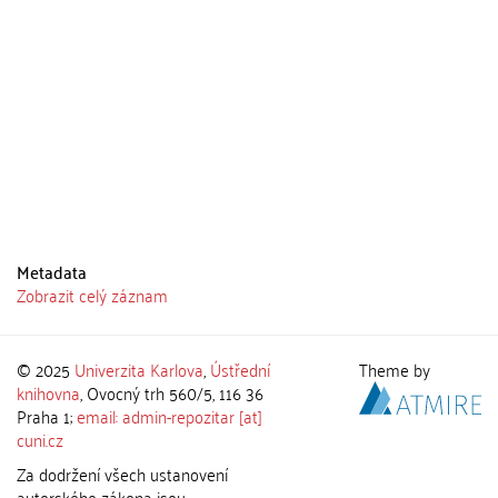
Metadata
Zobrazit celý záznam
© 2025
Univerzita Karlova
,
Ústřední
Theme by
knihovna
, Ovocný trh 560/5, 116 36
Praha 1;
email: admin-repozitar [at]
cuni.cz
Za dodržení všech ustanovení
autorského zákona jsou