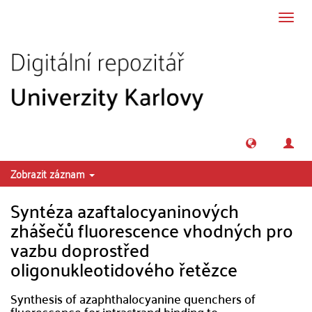
Přeskočit na obsah
Přepn
navig
Zobrazit záznam
Syntéza azaftalocyaninových
zhášečů fluorescence vhodných pro
vazbu doprostřed
oligonukleotidového řetězce
Synthesis of azaphthalocyanine quenchers of
fluorescence for intrastrand binding to