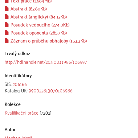
Text práce (1.684Mb)
Abstrakt (82.60Kb)
Abstrakt (anglicky) (84.12Kb)
Posudek vedoucího (274.0Kb)
Posudek oponenta (285.7Kb)
Záznam o průběhu obhajoby (153.3Kb)
Trvalý odkaz
http://hdl.handle.net/20.500.11956/106597
Identifikátory
SIS:
206166
Katalog UK:
990022813070106986
Kolekce
Kvalifikační práce
[7202]
Autor
Machan, Matěj