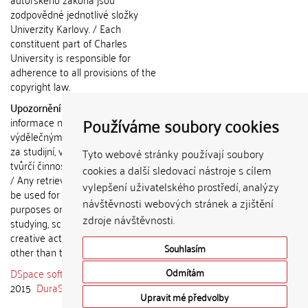
zodpovědné jednotlivé složky
Univerzity Karlovy. / Each
constituent part of Charles
University is responsible for
adherence to all provisions of the
copyright law.
Upozornění / Notice:
Získané
Používáme soubory cookies
informace nemohou být použity k
výdělečným účelům nebo vydávány
za studijní, vědeckou nebo jinou
Tyto webové stránky používají soubory
tvůrčí činnost jiné osoby než autora.
cookies a další sledovací nástroje s cílem
/ Any retrieved information shall not
vylepšení uživatelského prostředí, analýzy
be used for any commercial
návštěvnosti webových stránek a zjištění
purposes or claimed as results of
zdroje návštěvnosti.
studying, scientific or any other
creative activities of any person
Souhlasím
other than the author.
DSpace software
copyright © 2002-
Odmítám
2015
DuraSpace
Upravit mé předvolby