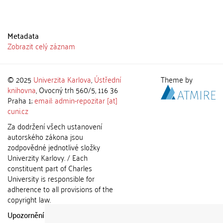
Metadata
Zobrazit celý záznam
© 2025
Univerzita Karlova
,
Ústřední
Theme by
knihovna
, Ovocný trh 560/5, 116 36
Praha 1;
email: admin-repozitar [at]
cuni.cz
Za dodržení všech ustanovení
autorského zákona jsou
zodpovědné jednotlivé složky
Univerzity Karlovy. / Each
constituent part of Charles
University is responsible for
adherence to all provisions of the
copyright law.
Upozornění / Notice:
Získané