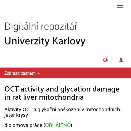
Přeskočit na obsah
Přepn
navig
Zobrazit záznam
OCT activity and glycation damage
in rat liver mitochondria
Aktivity OCT a glykační poškození v mitochondriích
jater krysy
diplomová práce (
OBHÁJENO
)