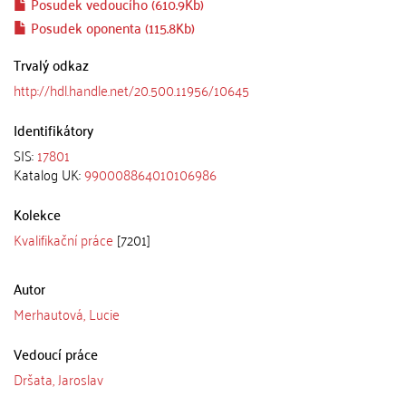
Posudek vedoucího (610.9Kb)
Posudek oponenta (115.8Kb)
Trvalý odkaz
http://hdl.handle.net/20.500.11956/10645
Identifikátory
SIS:
17801
Katalog UK:
990008864010106986
Kolekce
Kvalifikační práce
[7201]
Autor
Merhautová, Lucie
Vedoucí práce
Dršata, Jaroslav