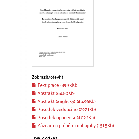
Zobrazit/
otevřít
Text práce (899.3Kb)
Abstrakt (64.80Kb)
Abstrakt (anglicky) (4.496Kb)
Posudek vedoucího (297.1Kb)
Posudek oponenta (402.2Kb)
Záznam o průběhu obhajoby (151.5Kb)
Trvalý odkaz