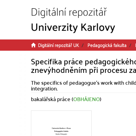
Přeskočit na obsah
Digitální repozitář UK
Pedagogická fakulta
Specifika práce pedagogického
znevýhodněním při procesu zač
The specifics of pedagogue's work with child
integration.
bakalářská práce (
OBHÁJENO
)