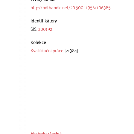
http://hdl.handle.net/20.500.11956/106385
Identifikátory
SIS:
200192
Kolekce
Kvalifikační práce
[21384]
Abstrakt (česky)