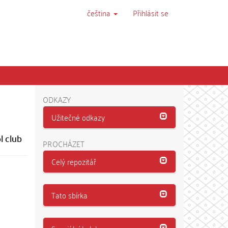
čeština
Přihlásit se
ODKAZY
Užitečné odkazy
l club
PROCHÁZET
Celý repozitář
Tato sbírka