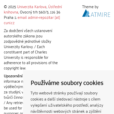
© 2025
Univerzita Karlova
,
Ústřední
Theme by
knihovna
, Ovocný trh 560/5, 116 36
Praha 1;
email: admin-repozitar [at]
cuni.cz
Za dodržení všech ustanovení
autorského zákona jsou
zodpovědné jednotlivé složky
Univerzity Karlovy. / Each
constituent part of Charles
University is responsible for
adherence to all provisions of the
copyright law.
Upozornění / Notice:
Získané
Používáme soubory cookies
informace nemohou být použity k
výdělečným účelům nebo vydávány
za studijní, vědeckou nebo jinou
Tyto webové stránky používají soubory
tvůrčí činnost jiné osoby než autora.
cookies a další sledovací nástroje s cílem
/ Any retrieved information shall not
vylepšení uživatelského prostředí, analýzy
be used for any commercial
návštěvnosti webových stránek a zjištění
purposes or claimed as results of