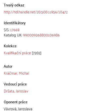
Trvalý odkaz
http://hdl.handle.net/20.500.11956/10472
Identifikátory
SIS:
17669
Katalog UK:
990009368800106986
Kolekce
Kvalifikační práce
[7202]
Autor
Kráčmar, Michal
Vedoucí práce
Dršata, Jaroslav
Oponent práce
Vávrová, Jaroslava