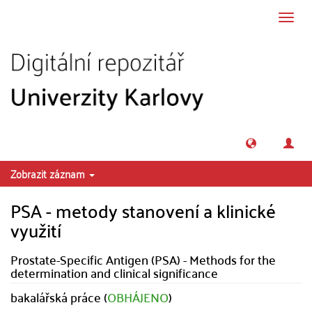
Přeskočit na obsah
Přepn
navig
Zobrazit záznam
PSA - metody stanovení a klinické
využití
Prostate-Specific Antigen (PSA) - Methods for the
determination and clinical significance
bakalářská práce (
OBHÁJENO
)