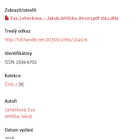
Zobrazit/
otevřít
Eva_Leheckova_—_Jakub_Jehlicka_89-103.pdf (662.2Kb)
Trvalý odkaz
http://hdl.handle.net/20.500.11956/104676
Identifikátory
ISSN: 2336-6702
Kolekce
Číslo 2
[9]
Autoři
Lehečková, Eva
Jehlička, Jakub
Datum vydání
2018