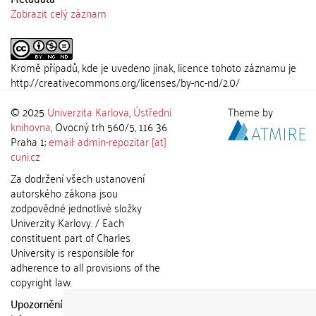
Zobrazit celý záznam
Kromě případů, kde je uvedeno jinak, licence tohoto záznamu je
http://creativecommons.org/licenses/by-nc-nd/2.0/
© 2025
Univerzita Karlova
,
Ústřední
Theme by
knihovna
, Ovocný trh 560/5, 116 36
Praha 1;
email: admin-repozitar [at]
cuni.cz
Za dodržení všech ustanovení
autorského zákona jsou
zodpovědné jednotlivé složky
Univerzity Karlovy. / Each
constituent part of Charles
University is responsible for
adherence to all provisions of the
copyright law.
Upozornění / Notice:
Získané