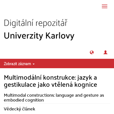
Přeskočit na obsah
Přepn
navig
Zobrazit záznam
Multimodální konstrukce: jazyk a
gestikulace jako vtělená kognice
Multimodal constructions: language and gesture as
embodied cognition
Vědecký článek