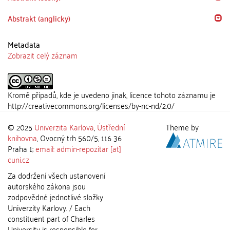
Abstrakt (anglicky)
Metadata
Zobrazit celý záznam
Kromě případů, kde je uvedeno jinak, licence tohoto záznamu je
http://creativecommons.org/licenses/by-nc-nd/2.0/
© 2025
Univerzita Karlova
,
Ústřední
Theme by
knihovna
, Ovocný trh 560/5, 116 36
Praha 1;
email: admin-repozitar [at]
cuni.cz
Za dodržení všech ustanovení
autorského zákona jsou
zodpovědné jednotlivé složky
Univerzity Karlovy. / Each
constituent part of Charles
University is responsible for