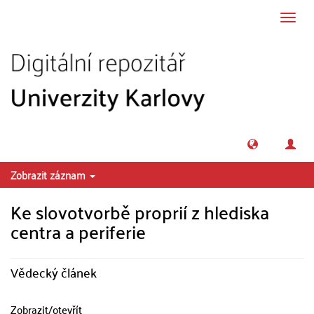
Přeskočit na obsah
Přepn
navig
Zobrazit záznam
Ke slovotvorbě proprií z hlediska
centra a periferie
Vědecký článek
Zobrazit/
otevřít