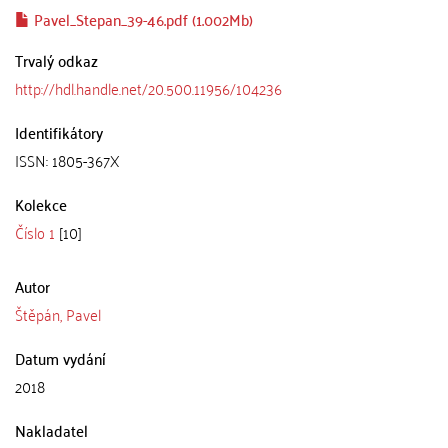
Pavel_Stepan_39-46.pdf (1.002Mb)
Trvalý odkaz
http://hdl.handle.net/20.500.11956/104236
Identifikátory
ISSN: 1805-367X
Kolekce
Číslo 1
[10]
Autor
Štěpán, Pavel
Datum vydání
2018
Nakladatel