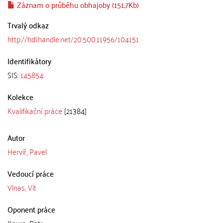
Záznam o průběhu obhajoby (151.7Kb)
Trvalý odkaz
http://hdl.handle.net/20.500.11956/104151
Identifikátory
SIS:
145854
Kolekce
Kvalifikační práce
[21384]
Autor
Hervíř, Pavel
Vedoucí práce
Vlnas, Vít
Oponent práce
Koura, Petr