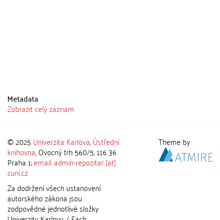
Metadata
Zobrazit celý záznam
© 2025
Univerzita Karlova
,
Ústřední
Theme by
knihovna
, Ovocný trh 560/5, 116 36
Praha 1;
email: admin-repozitar [at]
cuni.cz
Za dodržení všech ustanovení
autorského zákona jsou
zodpovědné jednotlivé složky
Univerzity Karlovy. / Each