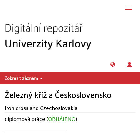
Přeskočit na obsah
Přepn
navig
Zobrazit záznam
Železný kříž a Československo
Iron cross and Czechoslovakia
diplomová práce (
OBHÁJENO
)